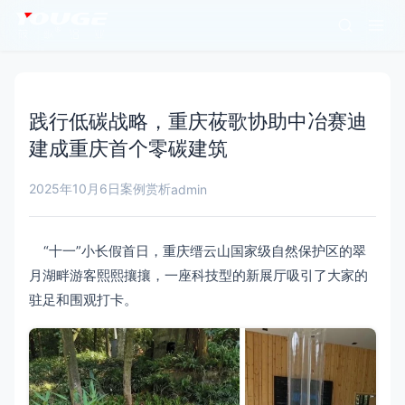
践行低碳战略，重庆莜歌协助中冶赛迪
建成重庆首个零碳建筑
2025年10月6日
案例赏析
admin
“十一”小长假首日，重庆缙云山国家级自然保护区的翠
月湖畔游客熙熙攘攘，一座科技型的新展厅吸引了大家的
驻足和围观打卡。