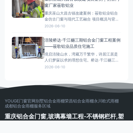
工程。本文将从项目设计理念、施工难点到
窗厂家莜歌铝业
成果展示，深度解析这一城市新地标的诞生
重庆巫山大昌古镇改建案例：莜歌铝业铝合
过程，为类似项目提供参考。如需
金仿古门窗与现代工艺融合 项目概况与背景
大昌古镇位于重庆巫山县，是一座拥有1700
2026-06-10
多年历史的文化古镇。作为三峡地区重点保
护的古建筑群，其改建项目对门窗、栏杆及
涪陵桥达·千江樾三期铝合金门窗工程案例
阳光房施工提出了严格的历史风貌保护要
——莜歌铝业品质住宅施工
求。莜歌铝业凭借多年古建门窗研发与施工
境启涪陵山水，湾藏万千繁华，诗居江居是
经验，承接了本项目的铝合
人们梦寐以求的理想住宅。桥达·千江樾三期
墅境美宅坐落于江南组团核芯区，地处涪陵
2026-06-10
“两江四岸”，前邻一线乌江，背靠百亿高笋塘
商圈。莜歌铝业承建本项目高端铝合金门窗
工程，用专业技术和优质施工服务，焕新城
市居住空间，助力桥达集团打造涪陵改善型
住宅标杆。 莜
YOUGE门窗官网
别墅铝合金雨棚
荣昌铝合金雨棚
永川欧式雨棚
成都铝合金雨棚
服务区域
重庆铝合金门窗,玻璃幕墙工程-不锈钢栏杆,塑
钢门窗,玻璃栏杆制作安装一体化公司 | 莜歌铝
业