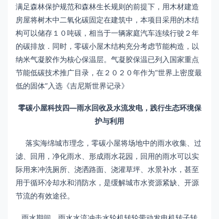
满足森林保护规范和森林生长规则的前提下，用木材建造
房屋将树木中二氧化碳固定在建筑中，本项目采用的木结
构可以储存１０吨碳，相当于一辆家庭汽车连续行驶２年
的碳排放．同时，零碳小屋木结构充分考虑节能构造，以
纳米气凝胶作为核心保温层。气凝胶保温已列入国家重点
节能低碳技术推广目录，在２０２０年作为“世界上密度最
低的固体”入选《吉尼斯世界记录》
零碳小屋科技四—雨水回收及水流发电，践行生态环境保
护与利用
落实海绵城市理念，零碳小屋将场地中的雨水收集、过
滤、回用，净化雨水、形成雨水花园，回用的雨水可以实
际用来冲洗厕所、浇洒路面、浇灌草坪、水景补水，甚至
用于循环冷却水和消防水，是缓解城市水资源紧缺、开源
节流的有效途径。
雨水期间，雨水水流冲击水轮机转轮带动发电机转子转