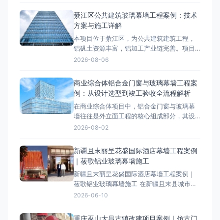
8000-12000㎡，是綦江区区域具有代表性的
精致钢幕墙工程案例。项目概况与技术要求
綦江区公共建筑玻璃幕墙工程案例：技术
綦江区属于山地气候，温差较大，项目对精
方案与施工详解
致钢幕墙的抗风压、气密性、水密性等性能
本项目位于綦江区，为公共建筑建筑工程，
提出了较高要求。设计阶段
铝矾土资源丰富，铝加工产业链完善。项目
外立面采用玻璃幕墙系统，工程总面积约
2026-08-06
8000-12000㎡，是綦江区区域具有代表性的
玻璃幕墙工程案例。项目概况与技术要求綦
商业综合体铝合金门窗与玻璃幕墙工程案
江区属于山地气候，温差较大，项目对玻璃
例：从设计选型到竣工验收全流程解析
幕墙的抗风压、气密性、水密性等性能提出
在商业综合体项目中，铝合金门窗与玻璃幕
了较高要求。设计阶段依据相
墙往往是外立面工程的核心组成部分，其设
计选型、材料工艺和施工质量直接决定了建
2026-08-02
筑的节能性能、安全性和美观度。本文以某5
万平方米商业综合体项目为案例，系统梳理
新疆且末丽呈花盛国际酒店幕墙工程案例
从设计选型到竣工验收的全流程技术要点，
｜莜歌铝业玻璃幕墙施工
为同类工程提供参考。 一、项目概述与工程
新疆且末丽呈花盛国际酒店幕墙工程案例｜
背景 该项目位于城市核
莜歌铝业玻璃幕墙施工 在新疆且末县城市升
级进程中，一座崭新的地标建筑——丽呈花
2026-06-10
盛国际酒店拔地而起。其现代外观与卓越性
能，源自莜歌铝业全程主导的专业玻璃幕墙
重庆巫山大昌古镇改建项目案例｜仿古门