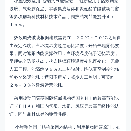
小屋极致运用“被动式节能理念”，创新应用了热致调光
玻璃、气凝胶保温、零碳集成墙体和聚氨酯节能被动门窗
等多项创新科技材料技术产品，围护结构节能提升４７．
１５％。
热致调光玻璃根据建筑需要在－２０℃～７０℃之间自
由设定温度。当环境温度超过记忆温度，开始呈现雾化效
果，同时遮阳功能发挥作用，当环境温度低于记忆温度，
呈现完全透明状态，状态根据环境温度变化而变化，无需
人工干预。能隔绝９５％以上热辐射，降低夏季制冷能耗
和冬季采暖能耗；遮阳不遮光，减少人工照明，可节约
２％－３％的建筑运营能耗。
采用被动门窗获国际权威机构德国ＰＨＩ的最高节能认
证（ＰＨＡ）和国内气密、水密、风压等最高等级性能认
证，同时兼具优异的静音性能。
小屋整体围护结构采用木结构，利用植物固碳原理，在