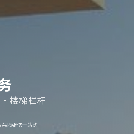
务
断·楼梯栏杆
及幕墙维修一站式