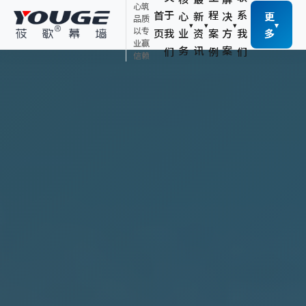
心筑
于
程
系
首
心
新
决
更
品质
▾
▾
▾
▾
以专
页
我
业
资
案
方
我
多
业赢
务
讯
案
们
例
们
信赖