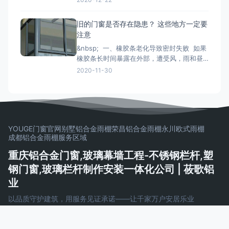
门窗安装时的注意事项： 铝合金门窗在安装
的时候，将门窗放进洞口内，用木楔暂时固
旧的门窗是否存在隐患？ 这些地方一定要
定，门窗调整至横平竖直，再将衔接件与墙
注意
体固定，固定办法按规划要求。固定结实后
&nbsp; 一、橡胶条老化导致密封失败 如果
即可拔去木楔。在门窗框与墙
橡胶条长时间暴露在外部，遭受风，雨和昼
夜温差的影响，劣质的密封条很容易老化并
2020-11-30
变得坚硬和断裂， 如果发现老化，应尽快更
换。 二、配件磨损和生锈容易脱落 门窗五
金配件的重要活动部件通常是304不锈钢。
如果旧的门窗五金使用201不锈钢
YOUGE门窗官网
别墅铝合金雨棚
荣昌铝合金雨棚
永川欧式雨棚
成都铝合金雨棚
服务区域
重庆铝合金门窗,玻璃幕墙工程-不锈钢栏杆,塑
钢门窗,玻璃栏杆制作安装一体化公司 | 莜歌铝
业
以品质守护建筑，用服务见证承诺——让千家万户安居乐业
Copyright © 2026 重庆铝合金门窗,玻璃幕墙工程-不锈钢栏杆,塑
钢门窗,玻璃栏杆制作安装一体化公司 | 莜歌铝业
AeroCore