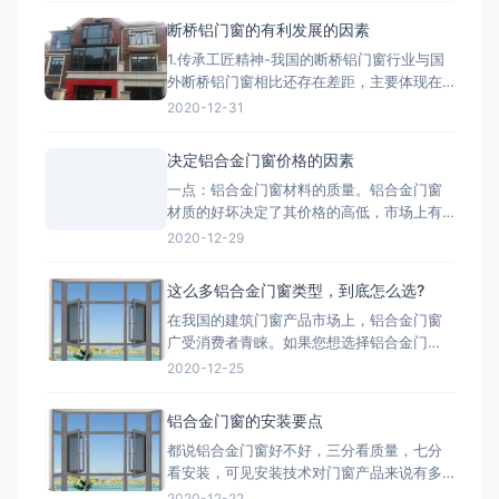
注于对设计院图纸进行施工层面的深度优化
断桥铝门窗的有利发展的因素
与细化。我们精准核算每一个节点的结构、
1.传承工匠精神-我国的断桥铝门窗行业与国
强度、安装逻辑和材料工艺，生成包括加工
外断桥铝门窗相比还存在差距，主要体现在
图、组装图、节点大样图
产品质量、技术含量等方面，因此要打造断
2020-12-31
桥铝门窗品牌高端化，与工匠精神分不开。
2.把控好市场发展趋势-国家提出的“一带一
决定铝合金门窗价格的因素
路”战略，让断桥铝门窗行业搭建了一个很好
一点：铝合金门窗材料的质量。铝合金门窗
的平台，而“一带一路”战略沿线覆盖了65个
材质的好坏决定了其价格的高低，市场上有
国家，占全球
两种铝，一种是纯铝，用这种为主材的材质
2020-12-29
质量好;一种是翻新的铝材，翻新的铝材之所
以价格比不上纯铝的是因为纯铝的硬度高、
这么多铝合金门窗类型，到底怎么选?
杂质少、耐腐蚀性和抗氧化性强。 第二点：
在我国的建筑门窗产品市场上，铝合金门窗
铝合金门窗价格也取决于生产工艺。生产工
广受消费者青睐。如果您想选择铝合金门
艺的推行，必须有良好的生
窗，最好先了解一下铝合金门窗开启形式、
2020-12-25
产品系列、功能的分类形式。毕竟门窗产品
一旦装上，是很难轻易更换的，最重要的是
铝合金门窗的安装要点
会影响您日后几十年的生活品质。 市面上的
都说铝合金门窗好不好，三分看质量，七分
门窗除了常见的木质材料加工制作而成的木
看安装，可见安装技术对门窗产品来说有多
质门窗以外，更为常见的是类似下文
重要。下面小编来和大家简单说一下铝合金
2020-12-22