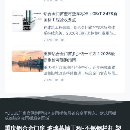
窗的型材壁厚标准、钢衬加强配置和焊接工
艺要求有着独立的技术体系，工程选型时必
铝合金门窗型材壁厚标准：GB/T 8478新
须准确掌握相关国标规范，避免因参数不达
国标工程验收要点
标导致门窗变形、渗水等质量问题。 GB/T
在建筑工程领域，铝合金门窗的技术标准体
8814-2017型
系持续完善。2026年现行国标和行业规范对
铝合金门窗的性能指标提出了更高要求。本
2026-08-06
文结合工程实践，深入探讨相关技术问题。
型材壁厚国标解读GB/T 8478-2020《铝合
重庆铝合金门窗多少钱一平方？2026最
金门窗》标准明确规定：外门受力构件型材
新报价与选购指南
壁厚不低于2.0mm，外窗受力构件型材壁厚
重庆作为西南地区经济中心，近年来城市建
不低于1.8m
设和旧城改造持续推进，铝合金门窗市场需
求旺盛。从解放碑商圈的高端写字楼到来福
2026-08-06
士广场的临江豪宅，从渝北区的改善型住房
到沙坪坝区的学区房，铝合金门窗的选择直
接影响居住舒适度和能耗成本。那么，重庆
铝合金门窗多少钱一平方？这是许多业主在
装修前最关心的问题。本文将结合重庆
YOUGE门窗官网
别墅铝合金雨棚
荣昌铝合金雨棚
永川欧式雨棚
成都铝合金雨棚
服务区域
重庆铝合金门窗,玻璃幕墙工程-不锈钢栏杆,塑