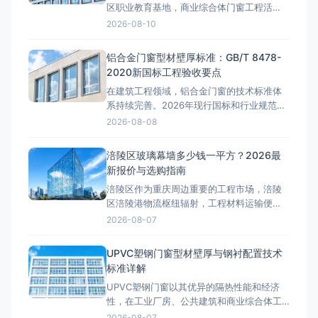
区职业教育基地，商业综合体门窗工程活
跃。近年来，随着区域基础设施建设和产业
2026-08-10
园区升级，铝塑铝门窗工程需求持续增长。
许多工程方在项目前期最关心的问题是：永
铝合金门窗型材壁厚标准：GB/T 8478-
川区铝塑铝门窗多少钱一平方？本文将结合
2020新国标工程验收要点
2026年最新市场行情，详细拆解铝塑铝门窗
在建筑工程领域，铝合金门窗的技术标准体
的工程报价构成。永川区铝塑铝门窗
系持续完善。2026年现行国标和行业规范对
铝合金门窗的性能指标提出了更高要求。本
2026-08-08
文结合工程实践，深入探讨相关技术问题。
型材壁厚国标解读GB/T 8478-2020《铝合
涪陵区玻璃幕墙多少钱一平方？2026最
金门窗》标准明确规定：外窗受力构件型材
新报价与选购指南
壁厚不低于1.8mm，内窗不低于1.4mm，外
涪陵区作为重庆周边重要的工程市场，涪陵
门不低于2
区涪陵港物流枢纽辐射，工程材料运输便
利。近年来，随着区域基础设施建设和产业
2026-08-07
园区升级，玻璃幕墙工程需求持续增长。许
多工程方在项目前期最关心的问题是：涪陵
UPVC塑钢门窗型材壁厚与钢衬配置技术
区玻璃幕墙多少钱一平方？本文将结合2026
标准详解
年最新市场行情，详细拆解玻璃幕墙的工程
UPVC塑钢门窗以其优异的隔热性能和经济
报价构成。涪陵区玻璃幕墙类型价格
性，在工业厂房、公共建筑和商业综合体工
程中广泛应用。与铝合金门窗不同，塑钢门
2026-08-07