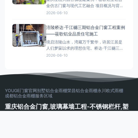
过程，为类似项目提供参考。如需
金仿古门窗与现代工艺融合 项目概况与背景
大昌古镇位于重庆巫山县，是一座拥有1700
2026-06-10
多年历史的文化古镇。作为三峡地区重点保
护的古建筑群，其改建项目对门窗、栏杆及
涪陵桥达·千江樾三期铝合金门窗工程案例
阳光房施工提出了严格的历史风貌保护要
——莜歌铝业品质住宅施工
求。莜歌铝业凭借多年古建门窗研发与施工
境启涪陵山水，湾藏万千繁华，诗居江居是
经验，承接了本项目的铝合
人们梦寐以求的理想住宅。桥达·千江樾三期
墅境美宅坐落于江南组团核芯区，地处涪陵
2026-06-10
“两江四岸”，前邻一线乌江，背靠百亿高笋塘
商圈。莜歌铝业承建本项目高端铝合金门窗
工程，用专业技术和优质施工服务，焕新城
市居住空间，助力桥达集团打造涪陵改善型
住宅标杆。 莜
YOUGE门窗官网
别墅铝合金雨棚
荣昌铝合金雨棚
永川欧式雨棚
成都铝合金雨棚
服务区域
重庆铝合金门窗,玻璃幕墙工程-不锈钢栏杆,塑
钢门窗,玻璃栏杆制作安装一体化公司 | 莜歌铝
业
以品质守护建筑，用服务见证承诺——让千家万户安居乐业