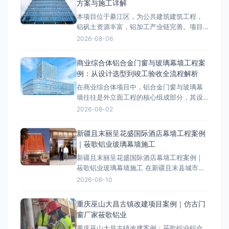
方案与施工详解
致钢幕墙的抗风压、气密性、水密性等性能
本项目位于綦江区，为公共建筑建筑工程，
提出了较高要求。设计阶段
铝矾土资源丰富，铝加工产业链完善。项目
外立面采用玻璃幕墙系统，工程总面积约
2026-08-06
8000-12000㎡，是綦江区区域具有代表性的
玻璃幕墙工程案例。项目概况与技术要求綦
商业综合体铝合金门窗与玻璃幕墙工程案
江区属于山地气候，温差较大，项目对玻璃
例：从设计选型到竣工验收全流程解析
幕墙的抗风压、气密性、水密性等性能提出
在商业综合体项目中，铝合金门窗与玻璃幕
了较高要求。设计阶段依据相
墙往往是外立面工程的核心组成部分，其设
计选型、材料工艺和施工质量直接决定了建
2026-08-02
筑的节能性能、安全性和美观度。本文以某5
万平方米商业综合体项目为案例，系统梳理
新疆且末丽呈花盛国际酒店幕墙工程案例
从设计选型到竣工验收的全流程技术要点，
｜莜歌铝业玻璃幕墙施工
为同类工程提供参考。 一、项目概述与工程
新疆且末丽呈花盛国际酒店幕墙工程案例｜
背景 该项目位于城市核
莜歌铝业玻璃幕墙施工 在新疆且末县城市升
级进程中，一座崭新的地标建筑——丽呈花
2026-06-10
盛国际酒店拔地而起。其现代外观与卓越性
能，源自莜歌铝业全程主导的专业玻璃幕墙
重庆巫山大昌古镇改建项目案例｜仿古门
工程。本文将从项目设计理念、施工难点到
窗厂家莜歌铝业
成果展示，深度解析这一城市新地标的诞生
重庆巫山大昌古镇改建案例：莜歌铝业铝合