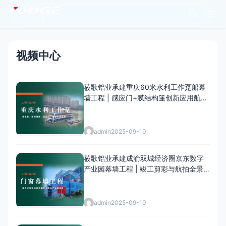
视频中心
莜歌铝业承建重庆60米水利工作趸船幕
墙工程 | 感应门+膜结构篷创新应用航拍
纪实
admin
2025-09-10
莜歌铝业承建成渝双城经济圈京东数字
产业园幕墙工程 | 竣工剪彩与航拍全景
纪实
admin
2025-09-10