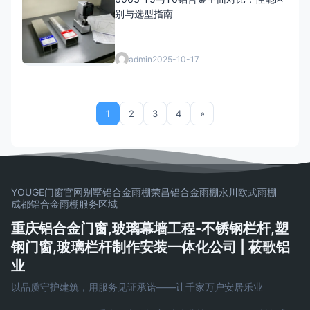
别与选型指南
admin
2025-10-17
1
2
3
4
»
YOUGE门窗官网
别墅铝合金雨棚
荣昌铝合金雨棚
永川欧式雨棚
成都铝合金雨棚
服务区域
重庆铝合金门窗,玻璃幕墙工程-不锈钢栏杆,塑
钢门窗,玻璃栏杆制作安装一体化公司 | 莜歌铝
业
以品质守护建筑，用服务见证承诺——让千家万户安居乐业