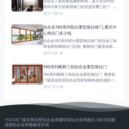
当您买了新房要装修的时候，是不是在纠结
能够和瓷砖平齐，因为一个铜轨的高度大概
房间与客厅的墙用移门好还是折叠门好？ 在
在5mm
这里小编要告诉您，没有寿命东西或者产品
2017-08-12
能说哪样比哪样好；客厅移门和铝合金折叠
门各有各的优点； 优点与缺点要看房间整体
铝合金190系列阳台重型推拉移门_重庆中
风格与布局推拉门：密封性、膈音、推拉式
心推拉门多少钱
比较便、做出来的效过与瓷砖平齐； 折叠
铝合金190系列阳台重型推拉移门铝合金三轨
门：密封性、
带金刚纱网推拉门定制 断桥铝门窗是由双层
铝合金型材加隔热条组成的一款新型节能环
2017-07-18
保门窗，是铝合金门窗的升级改良门窗，通
俗得讲就是铝合金是金属，导热比较快，室
190系列断桥三轨铝合金重型推拉门
内外温度相差很多时，铝合金就成了为热量
190系列断桥三轨铝合金重型推拉门 断桥铝
传递的“桥”了，断桥就是将铝合金从中间断
门窗是由双层铝合金型材加隔热条组成的一
开，采用硬塑与两边的
款新型节能环保门窗，是铝合金门窗的升级
2017-07-18
改良门窗，通俗得讲就是铝合金是金属，导
热比较快，室内外温度相差很多时，铝合金
就成了为热量传递的“桥”了，断桥就是将铝合
金从中间断开，采用硬塑与两边的铝合金相
连，而塑料导热慢，这
YOUGE门窗官网
别墅铝合金雨棚
荣昌铝合金雨棚
永川欧式雨棚
成都铝合金雨棚
服务区域