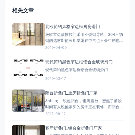
相关文章
北欧简约风格窄边框厨房滑门
莜歌窄边款推拉门采用不锈钢导轨，304不锈
钢的选材即使长期暴露在空气也不会生锈也
不会变形，配合防脱轨特制下滑轮，上定位
2019-04-09
防摆轮，安全，不会倒塌，推拉顺畅。窄边
框推拉门的拉手设计是一个特色，采用拉手
现代简约黑色窄边框铝合金玻璃滑门
一体定制单点锁，简约清晰，不复杂，又可
现代简约黑色窄边框铝合金玻璃滑门
以防盗。
2019-03-17
阳台折叠门_重庆折叠门厂家
&nbsp; 说起阳台，也叫露台，想起了前段
时间有人说他家买的房子正在装修，而阳台
门选择不好了，老婆要买铝合金玻璃折叠
2017-08-12
门，而他要买推拉门，今天莜歌门窗就来说
说阳台门应该装哪种比较好。 一、推拉门的
客厅折叠门_铝合金折叠门厂家
推拉方式比较方便，而且底部做出来的效果