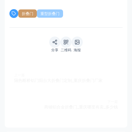
折叠门
重型折叠门
分享
二维码
海报
上一篇
隔热断桥铝门阳台大折叠门定制_重庆折叠门厂家
下一篇
商铺铝合金折叠门_重庆哪里有卖_多少钱