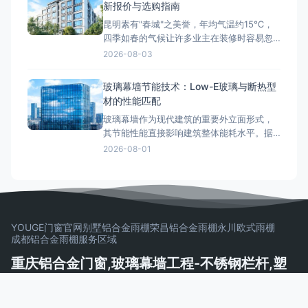
新报价与选购指南
不足直接相关。本文将系统解读GB/T 8478
昆明素有"春城"之美誉，年均气温约15℃，
新国标中铝
四季如春的气候让许多业主在装修时容易忽
视门窗的隔热性能。然而，昆明地处云贵高
2026-08-03
原，海拔约1891米，紫外线辐射强度远高于
平原城市，昼夜温差可达10℃以上。在这样
玻璃幕墙节能技术：Low-E玻璃与断热型
的气候条件下，选择一扇优质的断桥铝门
材的性能匹配
窗，不仅能有效隔绝紫外线和室外温差，更
玻璃幕墙作为现代建筑的重要外立面形式，
能显著提升居住舒适度。那么
其节能性能直接影响建筑整体能耗水平。据
统计，玻璃幕墙能耗占建筑总能耗的40%以
2026-08-01
上，通过Low-E中空玻璃配合断热铝型材的
组合优化，可将幕墙K值降至1.8W/(m²·K)以
下，显著提升建筑节能效果。本文从Low-E
玻璃节能原理、断热型材技术、玻璃配置选
型三个维度，
YOUGE门窗官网
别墅铝合金雨棚
荣昌铝合金雨棚
永川欧式雨棚
成都铝合金雨棚
服务区域
重庆铝合金门窗,玻璃幕墙工程-不锈钢栏杆,塑
钢门窗,玻璃栏杆制作安装一体化公司 | 莜歌铝
业