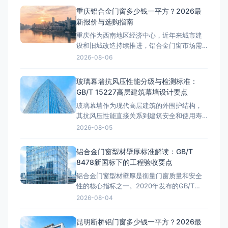
型材壁厚国标解读GB/T 8478-2020《铝合
重庆铝合金门窗多少钱一平方？2026最
金门窗》标准明确规定：外门受力构件型材
新报价与选购指南
壁厚不低于2.0mm，外窗受力构件型材壁厚
重庆作为西南地区经济中心，近年来城市建
不低于1.8m
设和旧城改造持续推进，铝合金门窗市场需
求旺盛。从解放碑商圈的高端写字楼到来福
2026-08-06
士广场的临江豪宅，从渝北区的改善型住房
到沙坪坝区的学区房，铝合金门窗的选择直
玻璃幕墙抗风压性能分级与检测标准：
接影响居住舒适度和能耗成本。那么，重庆
GB/T 15227高层建筑幕墙设计要点
铝合金门窗多少钱一平方？这是许多业主在
玻璃幕墙作为现代高层建筑的外围护结构，
装修前最关心的问题。本文将结合重庆
其抗风压性能直接关系到建筑安全和使用寿
命。随着我国超高层建筑的快速发展，幕墙
2026-08-05
抗风压设计已成为工程验收中的核心考核指
标。GB/T 15227《建筑幕墙气密、水密、抗
铝合金门窗型材壁厚标准解读：GB/T
风压性能检测方法》和GB/T 21086《建筑幕
8478新国标下的工程验收要点
墙》共同构成了幕墙抗风压性能的分级与检
铝合金门窗型材壁厚是衡量门窗质量和安全
测标准体系。据
性的核心指标之一。2020年发布的GB/T
8478-2020《铝合金门窗》国家标准对型材
2026-08-04
壁厚提出了明确要求，但市场上仍存在壁厚
不达标、以薄充厚的现象。据行业调查，约
昆明断桥铝门窗多少钱一平方？2026最
35%的铝合金门窗工程质量纠纷与型材壁厚