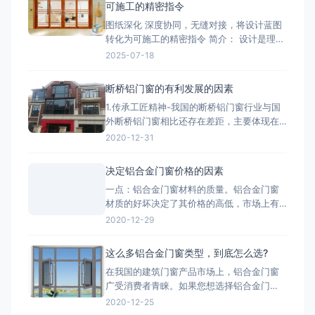
可施工的精密指令
图纸深化 深度协同，无缝对接，将设计蓝图
转化为可施工的精密指令 简介： 设计是理
想，深化是让理想落地的桥梁。我们的
2025-07-18
BIM/CAD深化团队拥有丰富的实战经验，专
注于对设计院图纸进行施工层面的深度优化
断桥铝门窗的有利发展的因素
与细化。我们精准核算每一个节点的结构、
1.传承工匠精神-我国的断桥铝门窗行业与国
强度、安装逻辑和材料工艺，生成包括加工
外断桥铝门窗相比还存在差距，主要体现在
图、组装图、节点大样图
产品质量、技术含量等方面，因此要打造断
2020-12-31
桥铝门窗品牌高端化，与工匠精神分不开。
2.把控好市场发展趋势-国家提出的“一带一
决定铝合金门窗价格的因素
路”战略，让断桥铝门窗行业搭建了一个很好
一点：铝合金门窗材料的质量。铝合金门窗
的平台，而“一带一路”战略沿线覆盖了65个
材质的好坏决定了其价格的高低，市场上有
国家，占全球
两种铝，一种是纯铝，用这种为主材的材质
2020-12-29
质量好;一种是翻新的铝材，翻新的铝材之所
以价格比不上纯铝的是因为纯铝的硬度高、
这么多铝合金门窗类型，到底怎么选?
杂质少、耐腐蚀性和抗氧化性强。 第二点：
在我国的建筑门窗产品市场上，铝合金门窗
铝合金门窗价格也取决于生产工艺。生产工
广受消费者青睐。如果您想选择铝合金门
艺的推行，必须有良好的生
窗，最好先了解一下铝合金门窗开启形式、
2020-12-25
产品系列、功能的分类形式。毕竟门窗产品