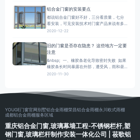
一旦装上，是很难轻易更换的，最重要的是
铝合金门窗的安装要点
会影响您日后几十年的生活品质。 市面上的
都说铝合金门窗好不好，三分看质量，七分
门窗除了常见的木质材料加工制作而成的木
看安装，可见安装技术对门窗产品来说有多
质门窗以外，更为常见的是类似下文
重要。下面小编来和大家简单说一下铝合金
2020-12-22
门窗安装时的注意事项： 铝合金门窗在安装
的时候，将门窗放进洞口内，用木楔暂时固
旧的门窗是否存在隐患？ 这些地方一定要
定，门窗调整至横平竖直，再将衔接件与墙
注意
体固定，固定办法按规划要求。固定结实后
&nbsp; 一、橡胶条老化导致密封失败 如果
即可拔去木楔。在门窗框与墙
橡胶条长时间暴露在外部，遭受风，雨和昼
夜温差的影响，劣质的密封条很容易老化并
2020-11-30
变得坚硬和断裂， 如果发现老化，应尽快更
换。 二、配件磨损和生锈容易脱落 门窗五
金配件的重要活动部件通常是304不锈钢。
如果旧的门窗五金使用201不锈钢
YOUGE门窗官网
别墅铝合金雨棚
荣昌铝合金雨棚
永川欧式雨棚
成都铝合金雨棚
服务区域
重庆铝合金门窗,玻璃幕墙工程-不锈钢栏杆,塑
钢门窗,玻璃栏杆制作安装一体化公司 | 莜歌铝