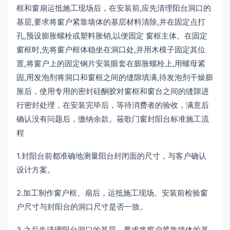
框和窗扇运抵施工现场后，在安装前,应先清理阳台洞口的
基层,要求将窗户紧靠墙体的基层材料清除,并在固定点打
孔,预设膨胀螺栓或塑料胀销,以便固定 窗框主体。在固定
窗框时,先将窗户框体稳坐在洞口处,并用木模子固定其位
置,将窗户上的固定钢片安装眼套在膨胀螺栓上,用螺母紧
固,用发泡剂将洞口和窗框之间的缝隙填满,待发泡剂干燥膨
胀后，使用专用的密封硅酮胶对窗框和窗台之间的缝隙进
行密封处理，在安装完毕后，等待消费者的验收，满意后
确认没有问题后，缴纳余款。莜歌门窗封阳台标准施工流
程
1.封阳台前都准确地测量阳台封闭面的尺寸，与客户确认
设计方案。
2.加工制作窗户框、扇后，运抵施工现场。安装前检验窗
户尺寸与封阳台的洞口尺寸是否一致。
3.之后先清理阳台洞口的基层，要求将窗户紧靠墙体的基