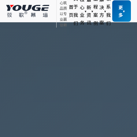
心筑
于
程
系
首
心
新
决
更
品质
▾
▾
▾
▾
以专
页
我
业
资
案
方
我
多
业赢
务
讯
案
们
例
们
信赖