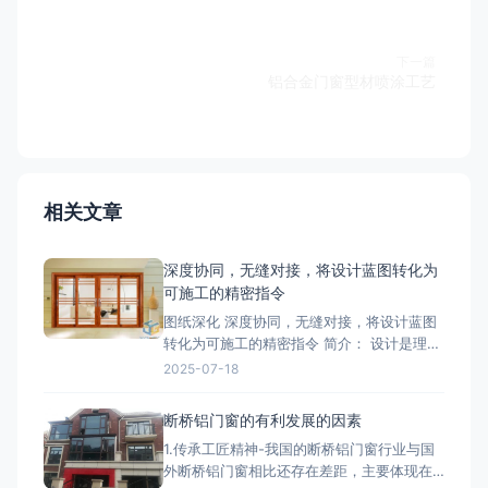
下一篇
铝合金门窗型材喷涂工艺
相关文章
深度协同，无缝对接，将设计蓝图转化为
可施工的精密指令
图纸深化 深度协同，无缝对接，将设计蓝图
转化为可施工的精密指令 简介： 设计是理
想，深化是让理想落地的桥梁。我们的
2025-07-18
BIM/CAD深化团队拥有丰富的实战经验，专
注于对设计院图纸进行施工层面的深度优化
断桥铝门窗的有利发展的因素
与细化。我们精准核算每一个节点的结构、
1.传承工匠精神-我国的断桥铝门窗行业与国
强度、安装逻辑和材料工艺，生成包括加工
外断桥铝门窗相比还存在差距，主要体现在
图、组装图、节点大样图