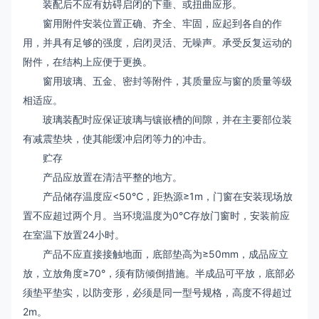
装配后不应有妨碍启闭的下垂、或扭曲应形。
窗用附件安装位置正确、齐全、牢固，应起到各自的作
用，并具有足够的强度，启闭灵活、无噪声。承受反复运动的
附件，在结构上应便于更换。
窗用玻璃、五金、密封等附件，其质量应与窗的质量等级
相适应。
玻璃装配时应保证玻璃与镶嵌槽的间隙，并在主要部位装
有减震垫块，使其能缓冲启闭等力的冲击。
贮存
产品应放置在清洁平整的地方。
产品储存温度应<50℃，距热源≥1m，门窗在安装现场放
置不应超过两个月。当环境温度为0℃存放门窗时，安装前应
在室温下放置24小时。
产品不应直接接触地面，底部垫高为≥50mm，成品应立
放，立放角度≥70°，须有防倾倒措施。半成品可平放，底部必
须垫平垫实，以防变形，必须是同一型号规格，高度不得超过
2m。