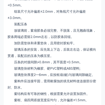
<0.5mm。
组装尺寸允许偏差±2.0mm，对角线尺寸允许偏差
±3.0mm。
装配压条
放玻璃前，窗扇胶条必须完整、不脱落，且无翘曲现象，
胶条两端必需留2.0mm左右，以防胶条回缩。
加防震垫块和承重垫块，且用密封胶粘牢。
玻璃压条的安装，应先装上下边，后装左右边，保证横向
贯通，装配后的压条为横压竖。
压条的对接间隙≯0.8mm，其平面度<0.5mm。
玻璃垫块材料为橡胶、硬PVC塑料或ABS塑料;
玻璃垫块厚度2—6mm，应按框扇(梃)与玻璃间隙确定。
窗构件应连接牢固，需用耐腐蚀的填充材料使连接部分密
封、防水。
窗结构应有可靠的钢性，根据需要允许设置加固件。
窗框、扇四周搭接宽度应均匀，允许偏差±1.5mm。