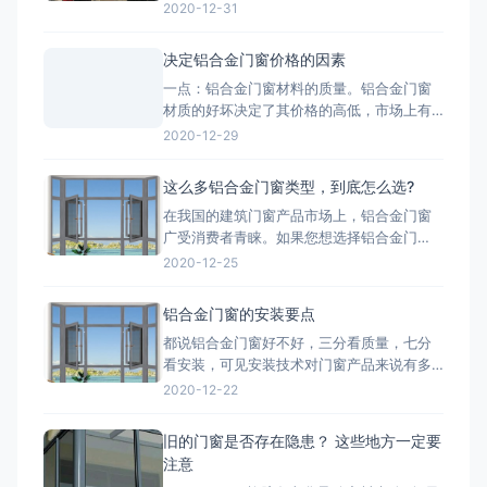
产品质量、技术含量等方面，因此要打造断
2020-12-31
桥铝门窗品牌高端化，与工匠精神分不开。
2.把控好市场发展趋势-国家提出的“一带一
决定铝合金门窗价格的因素
路”战略，让断桥铝门窗行业搭建了一个很好
一点：铝合金门窗材料的质量。铝合金门窗
的平台，而“一带一路”战略沿线覆盖了65个
材质的好坏决定了其价格的高低，市场上有
国家，占全球
两种铝，一种是纯铝，用这种为主材的材质
2020-12-29
质量好;一种是翻新的铝材，翻新的铝材之所
以价格比不上纯铝的是因为纯铝的硬度高、
这么多铝合金门窗类型，到底怎么选?
杂质少、耐腐蚀性和抗氧化性强。 第二点：
在我国的建筑门窗产品市场上，铝合金门窗
铝合金门窗价格也取决于生产工艺。生产工
广受消费者青睐。如果您想选择铝合金门
艺的推行，必须有良好的生
窗，最好先了解一下铝合金门窗开启形式、
2020-12-25
产品系列、功能的分类形式。毕竟门窗产品
一旦装上，是很难轻易更换的，最重要的是
铝合金门窗的安装要点
会影响您日后几十年的生活品质。 市面上的
都说铝合金门窗好不好，三分看质量，七分
门窗除了常见的木质材料加工制作而成的木
看安装，可见安装技术对门窗产品来说有多
质门窗以外，更为常见的是类似下文
重要。下面小编来和大家简单说一下铝合金
2020-12-22
门窗安装时的注意事项： 铝合金门窗在安装
的时候，将门窗放进洞口内，用木楔暂时固
旧的门窗是否存在隐患？ 这些地方一定要
定，门窗调整至横平竖直，再将衔接件与墙
注意
体固定，固定办法按规划要求。固定结实后