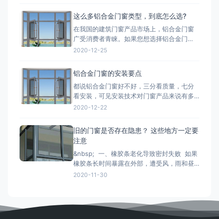
质量好;一种是翻新的铝材，翻新的铝材之所
以价格比不上纯铝的是因为纯铝的硬度高、
这么多铝合金门窗类型，到底怎么选?
杂质少、耐腐蚀性和抗氧化性强。 第二点：
在我国的建筑门窗产品市场上，铝合金门窗
铝合金门窗价格也取决于生产工艺。生产工
广受消费者青睐。如果您想选择铝合金门
艺的推行，必须有良好的生
窗，最好先了解一下铝合金门窗开启形式、
2020-12-25
产品系列、功能的分类形式。毕竟门窗产品
一旦装上，是很难轻易更换的，最重要的是
铝合金门窗的安装要点
会影响您日后几十年的生活品质。 市面上的
都说铝合金门窗好不好，三分看质量，七分
门窗除了常见的木质材料加工制作而成的木
看安装，可见安装技术对门窗产品来说有多
质门窗以外，更为常见的是类似下文
重要。下面小编来和大家简单说一下铝合金
2020-12-22
门窗安装时的注意事项： 铝合金门窗在安装
的时候，将门窗放进洞口内，用木楔暂时固
旧的门窗是否存在隐患？ 这些地方一定要
定，门窗调整至横平竖直，再将衔接件与墙
注意
体固定，固定办法按规划要求。固定结实后
&nbsp; 一、橡胶条老化导致密封失败 如果
即可拔去木楔。在门窗框与墙
橡胶条长时间暴露在外部，遭受风，雨和昼
夜温差的影响，劣质的密封条很容易老化并
2020-11-30
变得坚硬和断裂， 如果发现老化，应尽快更
换。 二、配件磨损和生锈容易脱落 门窗五
金配件的重要活动部件通常是304不锈钢。
如果旧的门窗五金使用201不锈钢