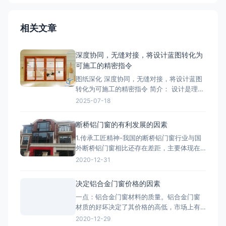
相关文章
深度协同，无缝对接，将设计蓝图转化为
可施工的精密指令
图纸深化 深度协同，无缝对接，将设计蓝图
转化为可施工的精密指令 简介： 设计是理
想，深化是让理想落地的桥梁。我们的
2025-07-18
BIM/CAD深化团队拥有丰富的实战经验，专
注于对设计院图纸进行施工层面的深度优化
断桥铝门窗的有利发展的因素
与细化。我们精准核算每一个节点的结构、
1.传承工匠精神-我国的断桥铝门窗行业与国
强度、安装逻辑和材料工艺，生成包括加工
外断桥铝门窗相比还存在差距，主要体现在
图、组装图、节点大样图
产品质量、技术含量等方面，因此要打造断
2020-12-31
桥铝门窗品牌高端化，与工匠精神分不开。
2.把控好市场发展趋势-国家提出的“一带一
决定铝合金门窗价格的因素
路”战略，让断桥铝门窗行业搭建了一个很好
一点：铝合金门窗材料的质量。铝合金门窗
的平台，而“一带一路”战略沿线覆盖了65个
材质的好坏决定了其价格的高低，市场上有
国家，占全球
两种铝，一种是纯铝，用这种为主材的材质
2020-12-29