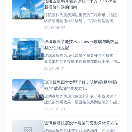
涪陵区玻璃幕墙多少钱一平方？2026最
新报价与选购指南
涪陵区作为重庆周边重要的工程市场，涪陵
区涪陵港物流枢纽辐射，工程材料运输便
利。近年来，随着区域基础设施建设和产业
2026-08-07
园区升级，玻璃幕墙工程需求持续增长。许
多工程方在项目前期最关心的问题是：涪陵
玻璃幕墙节能技术：Low-E玻璃与断热型
区玻璃幕墙多少钱一平方？本文将结合2026
材的性能匹配
年最新市场行情，详细拆解玻璃幕墙的工程
玻璃幕墙作为现代建筑的重要外立面形式，
报价构成。涪陵区玻璃幕墙类型价格
其节能性能直接影响建筑整体能耗水平。据
统计，玻璃幕墙能耗占建筑总能耗的40%以
2026-08-01
上，通过Low-E中空玻璃配合断热铝型材的
组合优化，可将幕墙K值降至1.8W/(m²·K)以
玻璃幕墙四大类型详解：明框/隐框/半隐
下，显著提升建筑节能效果。本文从Low-E
框/全玻幕墙的优劣对比
玻璃节能原理、断热型材技术、玻璃配置选
玻璃幕墙作为现代建筑的外衣，不仅决定了
型三个维度，
建筑的外观效果，更直接关系到建筑的节能
性能、安全性和使用寿命。根据JGJ 102《玻
2026-07-29
璃幕墙工程技术规范》，玻璃幕墙主要分为
明框玻璃幕墙、隐框玻璃幕墙、半隐框玻璃
玻璃幕墙抗震设计与层间变形角计算方法
幕墙和全玻幕墙四大类型。每种类型在结构
玻璃幕墙作为建筑的非结构构件，在地震中
原理、造价水平、适用场景上都有显著差