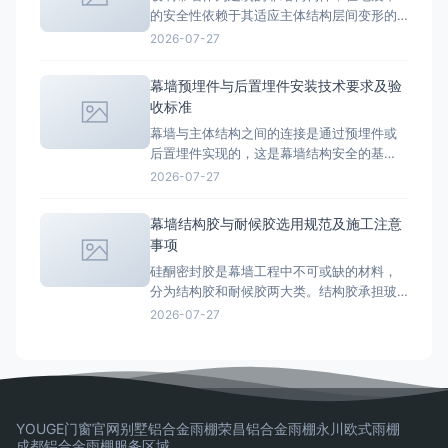
的安全性依赖于其适应主体结构层间变形的
异。本文将逐一解析四种幕墙类
能力。幕墙本身不承受地震作用，但必须能
2026-07-27
够跟随主体结构的变形而不发生破坏。抗震
设计是幕墙工程中技术含量最高的环节之
幕墙预埋件与后置埋件安装技术要求及验
一。 地震对幕墙的影响机理 地震时，幕墙面
收标准
板和框架随主体结构一起运动，但不同部位
幕墙与主体结构之间的连接是通过预埋件或
的加速度和位移响应不同。对幕墙
后置埋件实现的，这是幕墙结构安全的基
础。埋件的设计选型、安装质量和验收检测
2026-07-27
直接决定幕墙的整体安全性能，任何一个埋
件的失效都可能导致局部面板脱落。 预埋件
幕墙结构胶与耐候胶选用规范及施工注意
分类与设计 预埋件是在主体结构混凝土浇筑
事项
前放置在模板内的连接件，与混凝土形成整
硅酮密封胶是幕墙工程中不可或缺的材料，
体受力。幕墙预埋件主要分为平板
分为结构胶和耐候胶两大类。结构胶承担玻
璃与型材之间的结构粘结，耐候胶负责幕墙
2026-07-27
接缝的密封防水。两者功能不同，不可混
用，选用和施工必须严格遵循相关规范。 结
构胶性能要求 幕墙结构胶必须符合GB
16776-2005《建筑用硅酮结构密封胶》标
准，关键性能指标包括：
YOUGE门窗官网
别墅铝合金雨棚
荣昌铝合金雨棚
永川欧式雨棚
成都铝合金雨棚
服务区域