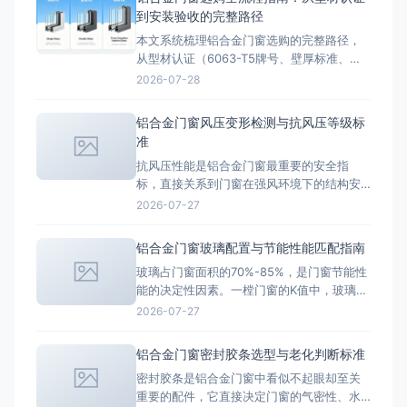
金、密封材料和安装五个维度，深度拆解断
到安装验收的完整路径
桥铝门窗的价格构成，帮助您看懂报价单，
本文系统梳理铝合金门窗选购的完整路径，
避开低价陷阱。 一、断
从型材认证（6063-T5牌号、壁厚标准、表
面处理工艺）、性能检测（抗风压、气密、
2026-07-28
水密、隔声四项指标）、玻璃配置（中空玻
璃K值、Low-E玻璃、夹胶玻璃）、五金配件
铝合金门窗风压变形检测与抗风压等级标
选型到安装验收，提供五维评估框架，帮助
准
消费者科学选购铝合金门窗，避免踩坑。
抗风压性能是铝合金门窗最重要的安全指
标，直接关系到门窗在强风环境下的结构安
全。GB/T 7106-2019《建筑外门窗气密、水
2026-07-27
密、抗风压性能检测方法》对门窗抗风压性
能的检测方法和分级标准做出了明确规定。
铝合金门窗玻璃配置与节能性能匹配指南
抗风压性能分级标准 门窗抗风压性能分为9
玻璃占门窗面积的70%-85%，是门窗节能性
个等级，以分级指标值P3（kPa）表示： 1
能的决定性因素。一樘门窗的K值中，玻璃的
级：P3≥
贡献率超过60%。合理选择玻璃配置，能在
2026-07-27
不增加过多成本的前提下大幅提升门窗的隔
热保温性能。 中空玻璃基础结构 中空玻璃由
铝合金门窗密封胶条选型与老化判断标准
两片或多片玻璃以间隔条隔开，边缘密封形
密封胶条是铝合金门窗中看似不起眼却至关
成封闭气体层。标准配置为5+12A+5（5mm
重要的配件，它直接决定门窗的气密性、水
玻璃+12