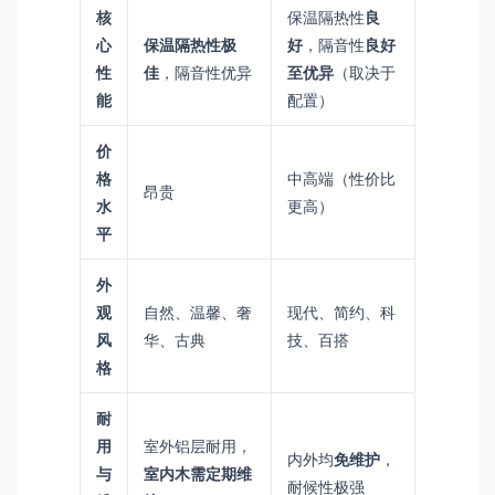
核
保温隔热性
良
心
保温隔热性极
好
，隔音性
良好
性
佳
，隔音性优异
至优异
（取决于
能
配置）
价
格
中高端（性价比
昂贵
水
更高）
平
外
观
自然、温馨、奢
现代、简约、科
风
华、古典
技、百搭
格
耐
用
室外铝层耐用，
内外均
免维护
，
与
室内木需定期维
耐候性极强