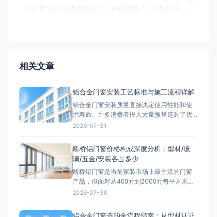
门窗用铝合金还是铝镁合金？别再混淆了！莜歌铝业一文讲清
相关文章
铝合金门窗安装工艺标准与施工流程详解
铝合金门窗安装质量直接决定使用性能和使
用寿命。许多消费者投入大量预算选购了优
质断桥铝门窗，却因安装工艺不规范，导致
2026-07-31
门窗出现渗水、漏风、开关异响等问题。事
实上，铝合金门窗安装是一个涉及洞口复
断桥铝门窗价格构成深度分析：型材/玻
核、副框安装、门窗定位固定、缝隙填充、
璃/五金/安装各占多少
密封打胶、五金调试和清洁验收等多个工序
断桥铝门窗是当前家装市场上最主流的门窗
的系统工程。本文将依据国家标准和行业
产品，但面对从400元到2000元每平方米的
巨大价格差异，很多消费者感到困惑：断桥
2026-07-30
铝门窗到底多少钱一平方才算合理？价格差
距究竟来自哪里？本文将从型材、玻璃、五
铝合金门窗选购全流程指南：从型材认证