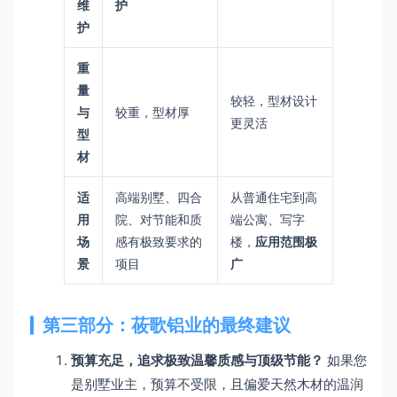
维
护
护
重
量
较轻，型材设计
与
较重，型材厚
更灵活
型
材
适
高端别墅、四合
从普通住宅到高
用
院、对节能和质
端公寓、写字
场
感有极致要求的
楼，
应用范围极
景
项目
广
第三部分：莜歌铝业的最终建议
预算充足，追求极致温馨质感与顶级节能？
如果您
是别墅业主，预算不受限，且偏爱天然木材的温润