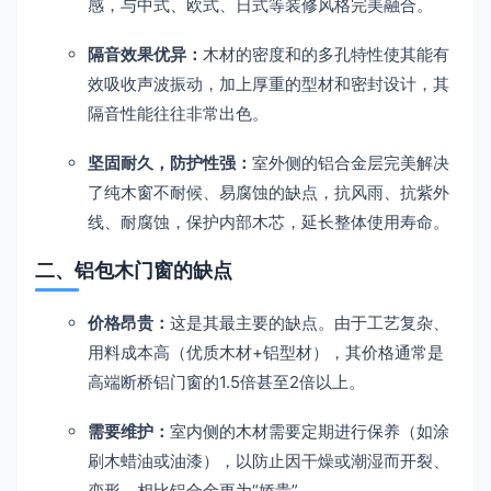
感，与中式、欧式、日式等装修风格完美融合。
隔音效果优异：
木材的密度和的多孔特性使其能有
效吸收声波振动，加上厚重的型材和密封设计，其
隔音性能往往非常出色。
坚固耐久，防护性强：
室外侧的铝合金层完美解决
了纯木窗不耐候、易腐蚀的缺点，抗风雨、抗紫外
线、耐腐蚀，保护内部木芯，延长整体使用寿命。
二、铝包木门窗的缺点
价格昂贵：
这是其最主要的缺点。由于工艺复杂、
用料成本高（优质木材+铝型材），其价格通常是
高端断桥铝门窗的1.5倍甚至2倍以上。
需要维护：
室内侧的木材需要定期进行保养（如涂
刷木蜡油或油漆），以防止因干燥或潮湿而开裂、
变形，相比铝合金更为“娇贵”。