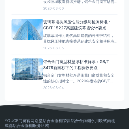
设和旧城改造持续推进，铝合金门窗市场需
求旺盛。从解放碑商圈的高端写字楼到来福
2026-08-06
士广场的临江豪宅，从渝北区的改善型住房
到沙坪坝区的学区房，铝合金门窗的选择直
玻璃幕墙抗风压性能分级与检测标准：
接影响居住舒适度和能耗成本。那么，重庆
GB/T 15227高层建筑幕墙设计要点
铝合金门窗多少钱一平方？这是许多业主在
玻璃幕墙作为现代高层建筑的外围护结构，
装修前最关心的问题。本文将结合重庆
其抗风压性能直接关系到建筑安全和使用寿
命。随着我国超高层建筑的快速发展，幕墙
2026-08-05
抗风压设计已成为工程验收中的核心考核指
标。GB/T 15227《建筑幕墙气密、水密、抗
铝合金门窗型材壁厚标准解读：GB/T
风压性能检测方法》和GB/T 21086《建筑幕
8478新国标下的工程验收要点
墙》共同构成了幕墙抗风压性能的分级与检
铝合金门窗型材壁厚是衡量门窗质量和安全
测标准体系。据
性的核心指标之一。2020年发布的GB/T
8478-2020《铝合金门窗》国家标准对型材
2026-08-04
壁厚提出了明确要求，但市场上仍存在壁厚
不达标、以薄充厚的现象。据行业调查，约
35%的铝合金门窗工程质量纠纷与型材壁厚
不足直接相关。本文将系统解读GB/T 8478
新国标中铝
YOUGE门窗官网
别墅铝合金雨棚
荣昌铝合金雨棚
永川欧式雨棚
成都铝合金雨棚
服务区域