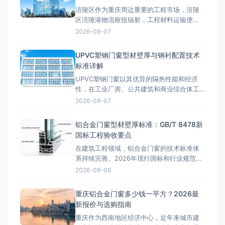
涪陵区作为重庆周边重要的工程市场，涪陵
区涪陵港物流枢纽辐射，工程材料运输便
利。近年来，随着区域基础设施建设和产业
2026-08-07
园区升级，玻璃幕墙工程需求持续增长。许
多工程方在项目前期最关心的问题是：涪陵
UPVC塑钢门窗型材壁厚与钢衬配置技术
区玻璃幕墙多少钱一平方？本文将结合2026
标准详解
年最新市场行情，详细拆解玻璃幕墙的工程
UPVC塑钢门窗以其优异的隔热性能和经济
报价构成。涪陵区玻璃幕墙类型价格
性，在工业厂房、公共建筑和商业综合体工
程中广泛应用。与铝合金门窗不同，塑钢门
2026-08-07
窗的型材壁厚标准、钢衬加强配置和焊接工
艺要求有着独立的技术体系，工程选型时必
铝合金门窗型材壁厚标准：GB/T 8478新
须准确掌握相关国标规范，避免因参数不达
国标工程验收要点
标导致门窗变形、渗水等质量问题。 GB/T
在建筑工程领域，铝合金门窗的技术标准体
8814-2017型
系持续完善。2026年现行国标和行业规范对
铝合金门窗的性能指标提出了更高要求。本
2026-08-06
文结合工程实践，深入探讨相关技术问题。
型材壁厚国标解读GB/T 8478-2020《铝合
重庆铝合金门窗多少钱一平方？2026最
金门窗》标准明确规定：外门受力构件型材
新报价与选购指南
壁厚不低于2.0mm，外窗受力构件型材壁厚
重庆作为西南地区经济中心，近年来城市建
不低于1.8m