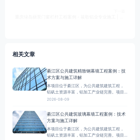
下一篇
重庆绿岛丽景门窗栏杆工程案例 - 莜歌铝业专业施工 | EZTMC
相关文章
綦江区公共建筑精致钢幕墙工程案例：技
术方案与施工详解
本项目位于綦江区，为公共建筑建筑工程，
铝矾土资源丰富，铝加工产业链完善。项目
外立面采用精致钢幕墙系统，工程总面积约
2026-08-09
8000-12000㎡，是綦江区区域具有代表性的
精致钢幕墙工程案例。项目概况与技术要求
綦江区公共建筑玻璃幕墙工程案例：技术
綦江区属于山地气候，温差较大，项目对精
方案与施工详解
致钢幕墙的抗风压、气密性、水密性等性能
本项目位于綦江区，为公共建筑建筑工程，
提出了较高要求。设计阶段
铝矾土资源丰富，铝加工产业链完善。项目