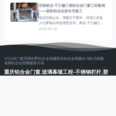
护的古建筑群，其改建项目对门窗、栏杆及
涪陵桥达·千江樾三期铝合金门窗工程案例
阳光房施工提出了严格的历史风貌保护要
——莜歌铝业品质住宅施工
求。莜歌铝业凭借多年古建门窗研发与施工
境启涪陵山水，湾藏万千繁华，诗居江居是
经验，承接了本项目的铝合
人们梦寐以求的理想住宅。桥达·千江樾三期
墅境美宅坐落于江南组团核芯区，地处涪陵
2026-06-10
“两江四岸”，前邻一线乌江，背靠百亿高笋塘
商圈。莜歌铝业承建本项目高端铝合金门窗
工程，用专业技术和优质施工服务，焕新城
市居住空间，助力桥达集团打造涪陵改善型
住宅标杆。 莜
YOUGE门窗官网
别墅铝合金雨棚
荣昌铝合金雨棚
永川欧式雨棚
成都铝合金雨棚
服务区域
重庆铝合金门窗,玻璃幕墙工程-不锈钢栏杆,塑
钢门窗,玻璃栏杆制作安装一体化公司 | 莜歌铝
业
以品质守护建筑，用服务见证承诺——让千家万户安居乐业
Copyright © 2026 重庆铝合金门窗,玻璃幕墙工程-不锈钢栏杆,塑
钢门窗,玻璃栏杆制作安装一体化公司 | 莜歌铝业
AeroCore
Powered by WordPress