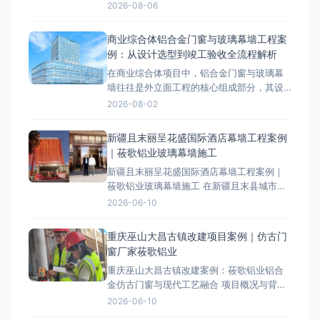
外立面采用玻璃幕墙系统，工程总面积约
2026-08-06
8000-12000㎡，是綦江区区域具有代表性的
玻璃幕墙工程案例。项目概况与技术要求綦
商业综合体铝合金门窗与玻璃幕墙工程案
江区属于山地气候，温差较大，项目对玻璃
例：从设计选型到竣工验收全流程解析
幕墙的抗风压、气密性、水密性等性能提出
在商业综合体项目中，铝合金门窗与玻璃幕
了较高要求。设计阶段依据相
墙往往是外立面工程的核心组成部分，其设
计选型、材料工艺和施工质量直接决定了建
2026-08-02
筑的节能性能、安全性和美观度。本文以某5
万平方米商业综合体项目为案例，系统梳理
新疆且末丽呈花盛国际酒店幕墙工程案例
从设计选型到竣工验收的全流程技术要点，
｜莜歌铝业玻璃幕墙施工
为同类工程提供参考。 一、项目概述与工程
新疆且末丽呈花盛国际酒店幕墙工程案例｜
背景 该项目位于城市核
莜歌铝业玻璃幕墙施工 在新疆且末县城市升
级进程中，一座崭新的地标建筑——丽呈花
2026-06-10
盛国际酒店拔地而起。其现代外观与卓越性
能，源自莜歌铝业全程主导的专业玻璃幕墙
重庆巫山大昌古镇改建项目案例｜仿古门
工程。本文将从项目设计理念、施工难点到
窗厂家莜歌铝业
成果展示，深度解析这一城市新地标的诞生
重庆巫山大昌古镇改建案例：莜歌铝业铝合
过程，为类似项目提供参考。如需
金仿古门窗与现代工艺融合 项目概况与背景
大昌古镇位于重庆巫山县，是一座拥有1700
2026-06-10
多年历史的文化古镇。作为三峡地区重点保