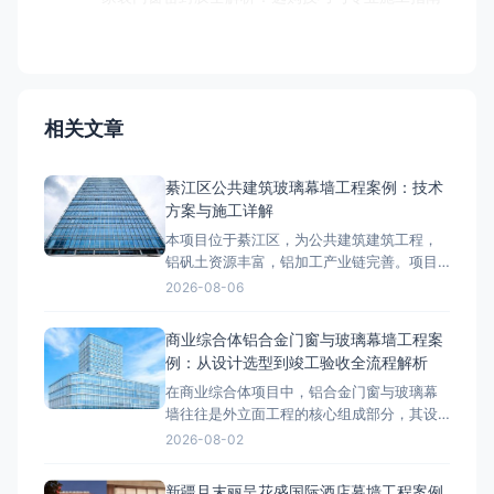
相关文章
綦江区公共建筑玻璃幕墙工程案例：技术
方案与施工详解
本项目位于綦江区，为公共建筑建筑工程，
铝矾土资源丰富，铝加工产业链完善。项目
外立面采用玻璃幕墙系统，工程总面积约
2026-08-06
8000-12000㎡，是綦江区区域具有代表性的
玻璃幕墙工程案例。项目概况与技术要求綦
商业综合体铝合金门窗与玻璃幕墙工程案
江区属于山地气候，温差较大，项目对玻璃
例：从设计选型到竣工验收全流程解析
幕墙的抗风压、气密性、水密性等性能提出
在商业综合体项目中，铝合金门窗与玻璃幕
了较高要求。设计阶段依据相
墙往往是外立面工程的核心组成部分，其设
计选型、材料工艺和施工质量直接决定了建
2026-08-02
筑的节能性能、安全性和美观度。本文以某5
万平方米商业综合体项目为案例，系统梳理
新疆且末丽呈花盛国际酒店幕墙工程案例