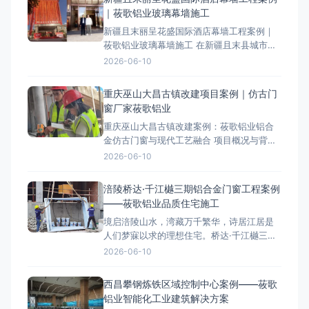
从设计选型到竣工验收的全流程技术要点，
｜莜歌铝业玻璃幕墙施工
为同类工程提供参考。 一、项目概述与工程
新疆且末丽呈花盛国际酒店幕墙工程案例｜
背景 该项目位于城市核
莜歌铝业玻璃幕墙施工 在新疆且末县城市升
级进程中，一座崭新的地标建筑——丽呈花
2026-06-10
盛国际酒店拔地而起。其现代外观与卓越性
能，源自莜歌铝业全程主导的专业玻璃幕墙
重庆巫山大昌古镇改建项目案例｜仿古门
工程。本文将从项目设计理念、施工难点到
窗厂家莜歌铝业
成果展示，深度解析这一城市新地标的诞生
重庆巫山大昌古镇改建案例：莜歌铝业铝合
过程，为类似项目提供参考。如需
金仿古门窗与现代工艺融合 项目概况与背景
大昌古镇位于重庆巫山县，是一座拥有1700
2026-06-10
多年历史的文化古镇。作为三峡地区重点保
护的古建筑群，其改建项目对门窗、栏杆及
涪陵桥达·千江樾三期铝合金门窗工程案例
阳光房施工提出了严格的历史风貌保护要
——莜歌铝业品质住宅施工
求。莜歌铝业凭借多年古建门窗研发与施工
境启涪陵山水，湾藏万千繁华，诗居江居是
经验，承接了本项目的铝合
人们梦寐以求的理想住宅。桥达·千江樾三期
墅境美宅坐落于江南组团核芯区，地处涪陵
2026-06-10
“两江四岸”，前邻一线乌江，背靠百亿高笋塘
商圈。莜歌铝业承建本项目高端铝合金门窗
西昌攀钢炼铁区域控制中心案例——莜歌
工程，用专业技术和优质施工服务，焕新城
铝业智能化工业建筑解决方案
市居住空间，助力桥达集团打造涪陵改善型