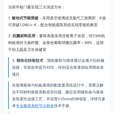
当前学校门窗呈现三大演进方向：
1.
被动式节能突破
：采用真空玻璃或充氩气三玻两腔，K值
可突破1.0W/㎡·K，配合智能遮阳系统实现零能耗教室
2.
抗菌材料应用
：窗框表面采用含银离子涂层，经CMA机
构检测对大肠杆菌、金黄色葡萄球菌抗菌率＞99%，适用
于幼儿园及卫生保健室
3.
模块化快装技术
：预制窗框与墙体通过金属卡扣机械
连接，安装效率提升40%，特别适合寒暑假短周期改造
项目
在玻璃幕墙与铝板幕墙的配套窗系统设计中，需重点解
决不同材料膨胀系数差异问题。建议采用隔热条与幕墙
龙骨柔性连接工艺，并设置≥15mm的伸缩缝，详情可参
考
专业幕墙系统节点构造
技术手册。