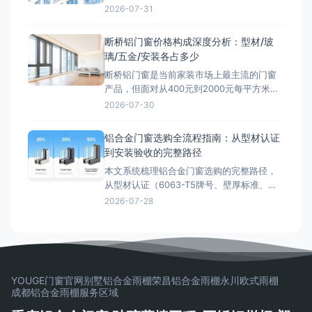
质断桥铝门窗，却因安装工艺不规范，导致
2026-07-31
门窗出现渗水、漏风、开关异响等问题。事
实上，铝合金门窗安装是一个涉及洞口复
断桥铝门窗价格构成深度分析：型材/玻
核、副框安装、门窗定位固定、缝隙填充、
璃/五金/安装各占多少
密封打胶、五金调试和清洁验收等多个工序
断桥铝门窗是当前家装市场上最主流的门窗
的系统工程。本文将依据国家标准和行业
产品，但面对从400元到2000元每平方米的
巨大价格差异，很多消费者感到困惑：断桥
2026-07-30
铝门窗到底多少钱一平方才算合理？价格差
距究竟来自哪里？本文将从型材、玻璃、五
铝合金门窗选购全流程指南：从型材认证
金、密封材料和安装五个维度，深度拆解断
到安装验收的完整路径
桥铝门窗的价格构成，帮助您看懂报价单，
本文系统梳理铝合金门窗选购的完整路径，
避开低价陷阱。 一、断
从型材认证（6063-T5牌号、壁厚标准、表
面处理工艺）、性能检测（抗风压、气密、
2026-07-28
水密、隔声四项指标）、玻璃配置（中空玻
璃K值、Low-E玻璃、夹胶玻璃）、五金配件
选型到安装验收，提供五维评估框架，帮助
消费者科学选购铝合金门窗，避免踩坑。
YOUGE门窗官网
别墅铝合金雨棚
荣昌铝合金雨棚
永川欧式雨棚
成都铝合金雨棚
服务区域