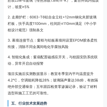
腔双Low-E玻璃（传热系数1.8W/㎡·K），窗台外高内低设
计，坡度≥5%
2. 走廊护栏：6063-T6铝合金立柱+12mm钢化夹胶玻璃
栏板，扶手高度1100mm，柱间距≤110mm满足《中小学
校设计规范》强制条文
3. 幕墙连接节点：窗框与铝板幕墙间设置EPDM胶条柔性
衔接，消除不同金属间电化学腐蚀风险
4. 智能化集成：窗扇配置磁感应开关，与校园安防系统联
动，异常开启自动报警
项目实施后实测数据显示：教室冬季室内平均温度提升
4.2℃，空调能耗降低28%；玻璃隔声量达38dB，有效隔
绝外部交通噪音；五年跟踪检查零渗漏记录，验证了材料
选型和施工工艺的可靠性。
五、行业技术发展趋势