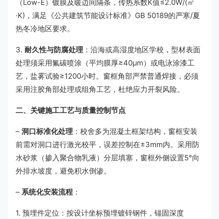
（Low-E）镀膜及暖边间隔条，传热系数K值≤2.0W/(㎡
·K)，满足《公共建筑节能设计标准》GB 50189的严寒/夏
热冬冷地区要求。
3.
耐久性与防腐处理
：沿海或高湿度地区学校，型材表面
处理须采用氟碳喷涂（平均膜厚≥40μm）或电泳涂漆工
艺，盐雾试验≥1200小时。窗框角部严禁普通焊接，必须
采用注胶角部处理或组角工艺，杜绝应力开裂风险。
二、关键施工工艺与质量控制节点
–
洞口标准化处理
：校舍多为混凝土框架结构，窗框安装
前需对洞口进行激光校平，误差控制在±3mm内。采用防
水砂浆（掺入聚合物乳液）分层填塞，窗框外侧设置5°向
外排水坡度，避免积水倒渗。
–
系统化安装流程
：
1. 预埋件定位：按设计坐标预埋镀锌钢件，锚固深度