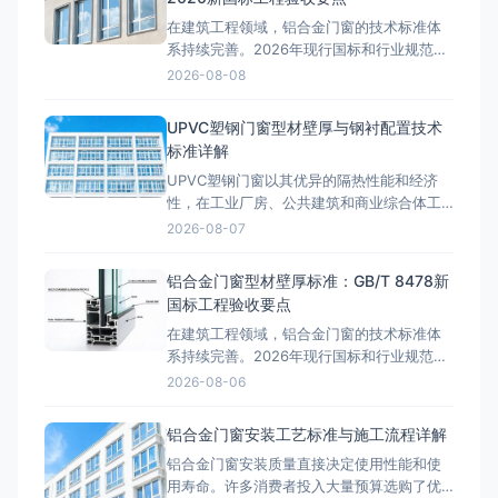
在建筑工程领域，铝合金门窗的技术标准体
系持续完善。2026年现行国标和行业规范对
铝合金门窗的性能指标提出了更高要求。本
2026-08-08
文结合工程实践，深入探讨相关技术问题。
型材壁厚国标解读GB/T 8478-2020《铝合
UPVC塑钢门窗型材壁厚与钢衬配置技术
金门窗》标准明确规定：外窗受力构件型材
标准详解
壁厚不低于1.8mm，内窗不低于1.4mm，外
UPVC塑钢门窗以其优异的隔热性能和经济
门不低于2
性，在工业厂房、公共建筑和商业综合体工
程中广泛应用。与铝合金门窗不同，塑钢门
2026-08-07
窗的型材壁厚标准、钢衬加强配置和焊接工
艺要求有着独立的技术体系，工程选型时必
铝合金门窗型材壁厚标准：GB/T 8478新
须准确掌握相关国标规范，避免因参数不达
国标工程验收要点
标导致门窗变形、渗水等质量问题。 GB/T
在建筑工程领域，铝合金门窗的技术标准体
8814-2017型
系持续完善。2026年现行国标和行业规范对
铝合金门窗的性能指标提出了更高要求。本
2026-08-06
文结合工程实践，深入探讨相关技术问题。
型材壁厚国标解读GB/T 8478-2020《铝合
铝合金门窗安装工艺标准与施工流程详解
金门窗》标准明确规定：外门受力构件型材
铝合金门窗安装质量直接决定使用性能和使
壁厚不低于2.0mm，外窗受力构件型材壁厚
用寿命。许多消费者投入大量预算选购了优
不低于1.8m