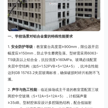
一、学校场景对铝合金窗的特殊性能要求
1.
安全防护等级
：教室窗台高度需≥900mm，限位器开启
幅度应≤150mm，防止学生攀爬坠落。型材需采用6063-
T5级及以上铝合金，抗拉强度≥160MPa。玻璃必须配置
夹层中空结构（如5+1.52PVB+5+12A+5），抗冲击性能
达到GB 15763.2夹层玻璃标准，确保破损时碎片粘附不飞
溅。
2.
声学与热工性能
：临近操场或主干道的教室需配置三玻
两腔中空玻璃（5+12A+5+12A+5），计权隔声量
≥35dB。型材腔体应设计多腔隔热结构，配合低辐射