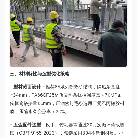
三、材料特性与选型优化策略
–
型材截面设计
：推荐65系列断热桥结构，隔热条宽度
≥34mm，PA66GF25材质隔热条抗拉强度需＞70MPa。
窗框扇搭接量≥6mm，压缩密封毛条选用三元乙丙橡胶材
质，压缩永久变形率＜20%。
–
五金配件选型
：执手、传动器需通过20万次循环荷载测
试（GB/T 9155-2023），铰链采用304不锈钢材质。小