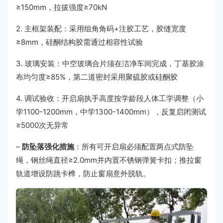
≥150mm，拉拔强度≥70kN
2. 主框架装配：采用组角角码+注胶工艺，胶缝宽度
≥8mm，硅酮结构胶需通过相容性试验
3. 玻璃安装：中空玻璃合片须在洁净车间完成，丁基胶涂
布均匀度≥85%，第二道密封采用聚硫胶或硅酮胶
4. 调试验收：开启扇执手高度按学龄段人体工学调整（小
学1100-1200mm，中学1300-1400mm），反复启闭测试
≥5000次无异常
–
防坠落强化措施
：所有可开启扇必须配置两点式防坠
绳，钢丝绳直径≥2.0mm并内置不锈钢弹簧卡扣；推拉窗
轨道增设防跳卡榫，防止窗扇意外脱轨。