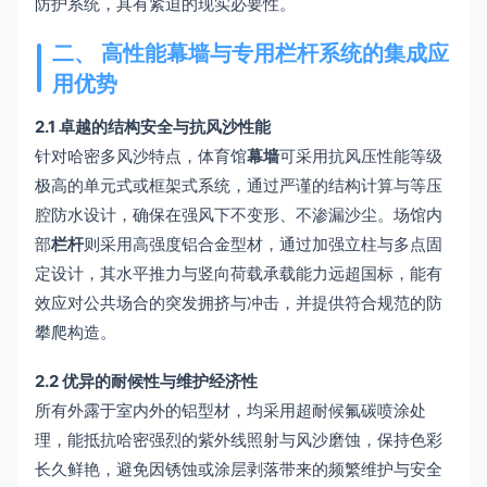
防护系统，具有紧迫的现实必要性。
二、 高性能幕墙与专用栏杆系统的集成应
用优势
2.1 卓越的结构安全与抗风沙性能
针对哈密多风沙特点，体育馆
幕墙
可采用抗风压性能等级
极高的单元式或框架式系统，通过严谨的结构计算与等压
腔防水设计，确保在强风下不变形、不渗漏沙尘。场馆内
部
栏杆
则采用高强度铝合金型材，通过加强立柱与多点固
定设计，其水平推力与竖向荷载承载能力远超国标，能有
效应对公共场合的突发拥挤与冲击，并提供符合规范的防
攀爬构造。
2.2 优异的耐候性与维护经济性
所有外露于室内外的铝型材，均采用超耐候氟碳喷涂处
理，能抵抗哈密强烈的紫外线照射与风沙磨蚀，保持色彩
长久鲜艳，避免因锈蚀或涂层剥落带来的频繁维护与安全