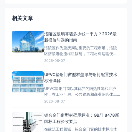
相关文章
涪陵区玻璃幕墙多少钱一平方？2026最
新报价与选购指南
涪陵区作为重庆周边重要的工程市场，涪陵
区涪陵港物流枢纽辐射，工程材料运输便
利。近年来，随着区域基础设施建设和产业
2026-08-07
园区升级，玻璃幕墙工程需求持续增长。许
多工程方在项目前期最关心的问题是：涪陵
UPVC塑钢门窗型材壁厚与钢衬配置技术
区玻璃幕墙多少钱一平方？本文将结合2026
标准详解
年最新市场行情，详细拆解玻璃幕墙的工程
UPVC塑钢门窗以其优异的隔热性能和经济
报价构成。涪陵区玻璃幕墙类型价格
性，在工业厂房、公共建筑和商业综合体工
程中广泛应用。与铝合金门窗不同，塑钢门
2026-08-07
窗的型材壁厚标准、钢衬加强配置和焊接工
艺要求有着独立的技术体系，工程选型时必
铝合金门窗型材壁厚标准：GB/T 8478新
须准确掌握相关国标规范，避免因参数不达
国标工程验收要点
标导致门窗变形、渗水等质量问题。 GB/T
在建筑工程领域，铝合金门窗的技术标准体
8814-2017型