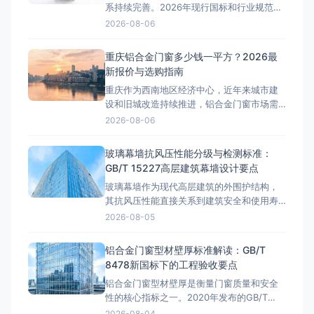
系持续完善。2026年现行国标和行业规范对
铝合金门窗的性能指标提出了更高要求。本
2026-08-06
文结合工程实践，深入探讨相关技术问题。
型材壁厚国标解读GB/T 8478-2020《铝合
重庆铝合金门窗多少钱一平方？2026最
金门窗》标准明确规定：外门受力构件型材
新报价与选购指南
壁厚不低于2.0mm，外窗受力构件型材壁厚
重庆作为西南地区经济中心，近年来城市建
不低于1.8m
设和旧城改造持续推进，铝合金门窗市场需
求旺盛。从解放碑商圈的高端写字楼到来福
2026-08-06
士广场的临江豪宅，从渝北区的改善型住房
到沙坪坝区的学区房，铝合金门窗的选择直
玻璃幕墙抗风压性能分级与检测标准：
接影响居住舒适度和能耗成本。那么，重庆
GB/T 15227高层建筑幕墙设计要点
铝合金门窗多少钱一平方？这是许多业主在
玻璃幕墙作为现代高层建筑的外围护结构，
装修前最关心的问题。本文将结合重庆
其抗风压性能直接关系到建筑安全和使用寿
命。随着我国超高层建筑的快速发展，幕墙
2026-08-05
抗风压设计已成为工程验收中的核心考核指
标。GB/T 15227《建筑幕墙气密、水密、抗
铝合金门窗型材壁厚标准解读：GB/T
风压性能检测方法》和GB/T 21086《建筑幕
8478新国标下的工程验收要点
墙》共同构成了幕墙抗风压性能的分级与检
铝合金门窗型材壁厚是衡量门窗质量和安全
测标准体系。据
性的核心指标之一。2020年发布的GB/T
8478-2020《铝合金门窗》国家标准对型材
2026-08-04