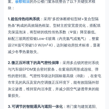
案。
莜歌铝业
的办公楼门窗系统整合了以下关键技术模
块：
1. 超低传热结构系统
：采用“多腔体断桥铝型材+复合型隔
热条”构成的高效隔热框架。型材主腔室宽度优化，搭配填
充保温泡沫，将型材的线性传热系数（Ψ值）降至极低。
标配三玻两腔双银Low-E玻璃（内充氩气或氪气），整窗
设计K值可突破1.0 W/(m²·K)，达到被动房技术标准，显著
减少冬季热量散失。
2. 微正压环境下的高气密性保障
：采用多点锁闭密封系统
与汽车级EPDM复合密封胶条，在窗扇四周形成连续、弹
性的密封面。气密性等级达到国标最高级（8级），在奎屯
市常见的风压及室内空调微正压环境下，能有效阻隔外部
灰尘渗透，维持室内洁净度，并减少因空气渗透带来的能
量损失。
3. 可调节的智能通风与遮阳一体化
：将门窗与建筑遮阳、