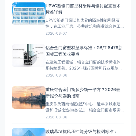
UPVC塑钢门窗型材壁厚与钢衬配置技术
标准详解
UPVC塑钢门窗以其优异的隔热性能和经济
性，在工业厂房、公共建筑和商业综合体工
程中广泛应用。与铝合金门窗不同，塑钢门
2026-08-07
窗的型材壁厚标准、钢衬加强配置和焊接工
艺要求有着独立的技术体系，工程选型时必
铝合金门窗型材壁厚标准：GB/T 8478新
须准确掌握相关国标规范，避免因参数不达
国标工程验收要点
标导致门窗变形、渗水等质量问题。 GB/T
在建筑工程领域，铝合金门窗的技术标准体
8814-2017型
系持续完善。2026年现行国标和行业规范对
铝合金门窗的性能指标提出了更高要求。本
2026-08-06
文结合工程实践，深入探讨相关技术问题。
型材壁厚国标解读GB/T 8478-2020《铝合
重庆铝合金门窗多少钱一平方？2026最
金门窗》标准明确规定：外门受力构件型材
新报价与选购指南
壁厚不低于2.0mm，外窗受力构件型材壁厚
重庆作为西南地区经济中心，近年来城市建
不低于1.8m
设和旧城改造持续推进，铝合金门窗市场需
求旺盛。从解放碑商圈的高端写字楼到来福
2026-08-06
士广场的临江豪宅，从渝北区的改善型住房
到沙坪坝区的学区房，铝合金门窗的选择直
玻璃幕墙抗风压性能分级与检测标准：
接影响居住舒适度和能耗成本。那么，重庆