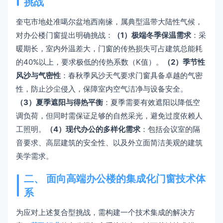
挑战
奎屯市地处准噶尔盆地西南缘，属典型温带大陆性气候，
对办公楼门窗提出明确挑战：
（1）极端冬季保温需求
：采
暖期长，室内外温差大，门窗的传热损失可占建筑总能耗
的40%以上，要求极低的传热系数（K值）。
（2）季节性
风沙与气密性
：春秋季风沙天气要求门窗具备卓越的气密
性，防止沙尘侵入，保障室内空气洁净与设备安全。
（3）夏季遮阳与得热平衡
：夏季需要有效遮阳以降低空
调负荷，但同时需保证足够的自然采光，避免过度依赖人
工照明。
（4）现代办公的多样化需求
：包括会议室的隔
音要求、高层建筑的安全性、以及外立面简洁美观的建筑
美学需求。
二、 面向高端办公楼的集成化门窗技术体
系
为应对上述复合型挑战，需构建一个技术集成的解决方