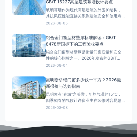
GB/T 15227高层建筑幕墙设计要点
铝合金门窗多少钱一平方？这是许多业主在
玻璃幕墙作为现代高层建筑的外围护结构，
装修前最关心的问题。本文将结合重庆
其抗风压性能直接关系到建筑安全和使用寿
命。随着我国超高层建筑的快速发展，幕墙
2026-08-05
抗风压设计已成为工程验收中的核心考核指
标。GB/T 15227《建筑幕墙气密、水密、抗
铝合金门窗型材壁厚标准解读：GB/T
风压性能检测方法》和GB/T 21086《建筑幕
8478新国标下的工程验收要点
墙》共同构成了幕墙抗风压性能的分级与检
铝合金门窗型材壁厚是衡量门窗质量和安全
测标准体系。据
性的核心指标之一。2020年发布的GB/T
8478-2020《铝合金门窗》国家标准对型材
2026-08-04
壁厚提出了明确要求，但市场上仍存在壁厚
不达标、以薄充厚的现象。据行业调查，约
昆明断桥铝门窗多少钱一平方？2026最
35%的铝合金门窗工程质量纠纷与型材壁厚
新报价与选购指南
不足直接相关。本文将系统解读GB/T 8478
昆明素有"春城"之美誉，年均气温约15℃，
新国标中铝
四季如春的气候让许多业主在装修时容易忽
视门窗的隔热性能。然而，昆明地处云贵高
2026-08-03
原，海拔约1891米，紫外线辐射强度远高于
平原城市，昼夜温差可达10℃以上。在这样
的气候条件下，选择一扇优质的断桥铝门
窗，不仅能有效隔绝紫外线和室外温差，更
能显著提升居住舒适度。那么