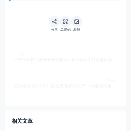
分享
二维码
海报
上一篇
伊宁市学校门窗安全与节能设计要点解析 | 打造健康光环境
下一篇
霍尔果斯海关仓库门窗竟用“乡镇作坊货”？老麻雀怒斥：国门安全岂容儿戏！
相关文章