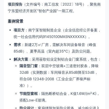
项目报告
（文件编号：南工信发〔2022〕18号），聚焦南
宁东盟经济开发区“智创产业园”一期工程。
案例背景
项目方
：南宁某智能制造企业（企业信息经公开备案，
统一社会信用代码91450100MA5NXXXXXX）。
需求
：新建2万㎡厂房，需解决车间设备噪音（峰值
85dB）、夏季高温（室内超35℃）及防尘问题。
解决方案
：采用莜歌铝业定制铝合金门窗系统，包含：
隔音型门窗
：双层中空玻璃+三道密封胶条，降噪
32dB（实测数据：车间噪音从85dB降至53dB，
符合GB 12348-2008《工业企业厂界噪声标
准》）。
节能型窗框
：隔热断桥铝合金，K值1.6W/(m²·K)，
搭配Low-E玻璃。
防尘设计
：窗扇缝隙加装防尘胶条，减少粉尘进入