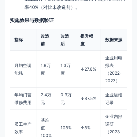
率40%（对比未改造前）。
实施效果与数据验证
改造
改造
提升幅
指标
数据来源
前
后
度
企业用电
月均空调
1.8万
1.3万
报表
↓27.8%
能耗
度
度
（2022-
2023）
年均门窗
2.4万
0.3万
企业运维
↓87.5%
维修费用
元
元
记录
企业内部
基准
员工生产
调研
值
108%
↑8%
效率
（2023
100%