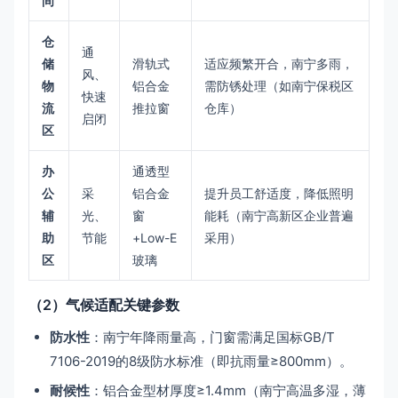
间
仓
通
储
滑轨式
适应频繁开合，南宁多雨，
风、
物
铝合金
需防锈处理（如南宁保税区
快速
流
推拉窗
仓库）
启闭
区
办
通透型
公
采
铝合金
提升员工舒适度，降低照明
辅
光、
窗
能耗（南宁高新区企业普遍
助
节能
+Low-E
采用）
区
玻璃
（2）气候适配关键参数
防水性
：南宁年降雨量高，门窗需满足国标GB/T
7106-2019的8级防水标准（即抗雨量≥800mm）。
耐候性
：铝合金型材厚度≥1.4mm（南宁高温多湿，薄