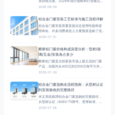
系持续完善。2026年现行国标和行业规范对
铝合金门窗的性能指标提出了更高要求。本
2026-08-06
文结合工程实践，深入探讨相关技术问题。
型材壁厚国标解读GB/T 8478-2020《铝合
铝合金门窗安装工艺标准与施工流程详解
金门窗》标准明确规定：外门受力构件型材
铝合金门窗安装质量直接决定使用性能和使
壁厚不低于2.0mm，外窗受力构件型材壁厚
用寿命。许多消费者投入大量预算选购了优
不低于1.8m
质断桥铝门窗，却因安装工艺不规范，导致
2026-07-31
门窗出现渗水、漏风、开关异响等问题。事
实上，铝合金门窗安装是一个涉及洞口复
断桥铝门窗价格构成深度分析：型材/玻
核、副框安装、门窗定位固定、缝隙填充、
璃/五金/安装各占多少
密封打胶、五金调试和清洁验收等多个工序
断桥铝门窗是当前家装市场上最主流的门窗
的系统工程。本文将依据国家标准和行业
产品，但面对从400元到2000元每平方米的
巨大价格差异，很多消费者感到困惑：断桥
2026-07-30
铝门窗到底多少钱一平方才算合理？价格差
距究竟来自哪里？本文将从型材、玻璃、五
铝合金门窗选购全流程指南：从型材认证
金、密封材料和安装五个维度，深度拆解断
到安装验收的完整路径
桥铝门窗的价格构成，帮助您看懂报价单，
本文系统梳理铝合金门窗选购的完整路径，
避开低价陷阱。 一、断
从型材认证（6063-T5牌号、壁厚标准、表
面处理工艺）、性能检测（抗风压、气密、
2026-07-28
水密、隔声四项指标）、玻璃配置（中空玻