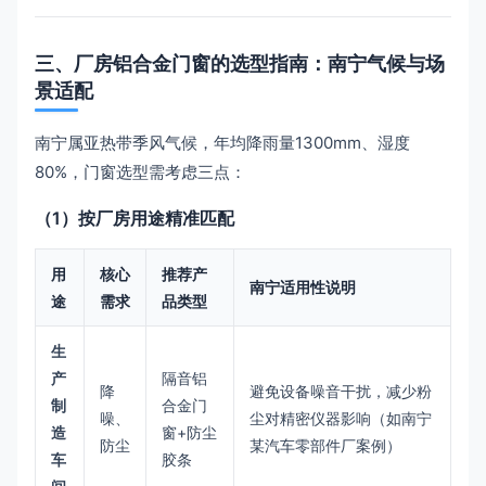
三、厂房铝合金门窗的选型指南：南宁气候与场
景适配
南宁属亚热带季风气候，年均降雨量1300mm、湿度
80%，门窗选型需考虑三点：
（1）按厂房用途精准匹配
用
核心
推荐产
南宁适用性说明
途
需求
品类型
生
产
隔音铝
降
避免设备噪音干扰，减少粉
制
合金门
噪、
尘对精密仪器影响（如南宁
造
窗+防尘
防尘
某汽车零部件厂案例）
车
胶条