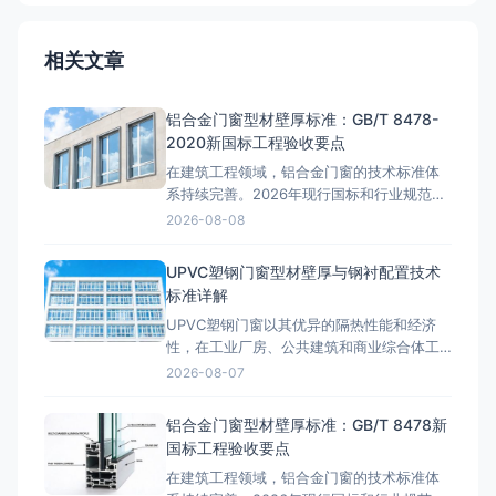
相关文章
铝合金门窗型材壁厚标准：GB/T 8478-
2020新国标工程验收要点
在建筑工程领域，铝合金门窗的技术标准体
系持续完善。2026年现行国标和行业规范对
铝合金门窗的性能指标提出了更高要求。本
2026-08-08
文结合工程实践，深入探讨相关技术问题。
型材壁厚国标解读GB/T 8478-2020《铝合
UPVC塑钢门窗型材壁厚与钢衬配置技术
金门窗》标准明确规定：外窗受力构件型材
标准详解
壁厚不低于1.8mm，内窗不低于1.4mm，外
UPVC塑钢门窗以其优异的隔热性能和经济
门不低于2
性，在工业厂房、公共建筑和商业综合体工
程中广泛应用。与铝合金门窗不同，塑钢门
2026-08-07
窗的型材壁厚标准、钢衬加强配置和焊接工
艺要求有着独立的技术体系，工程选型时必
铝合金门窗型材壁厚标准：GB/T 8478新
须准确掌握相关国标规范，避免因参数不达
国标工程验收要点
标导致门窗变形、渗水等质量问题。 GB/T
在建筑工程领域，铝合金门窗的技术标准体
8814-2017型