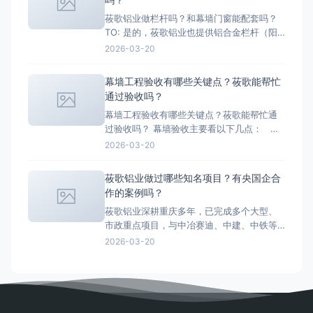
封胶质量不达
莜歌铝业做栏杆吗？和幕墙门窗能配套吗？
TO: 是的，莜歌铝业也提供铝合金栏杆（阳
台栏杆、楼梯护栏、护窗栏杆等），作为幕
2026-03-20
墙门窗工程的配套服务。 材质：与幕墙门
窗同系列铝合金型材，保证项目整体风格统
幕墙工程验收有哪些关键点？莜歌能帮忙
一 配置：国标壁厚（主杆≥2.0mm）、氟碳
通过验收吗？
喷涂/粉末喷涂、不锈钢螺
幕墙工程验收有哪些关键点？莜歌能帮忙通
过验收吗？ 幕墙验收主要看以下几点： 四
性试验：气密、水密、抗风压、平面内变形
2026-03-20
——需第三方检测报告 材料复检：型材、
玻璃、胶、五金等是否符合合同约定 现场
莜歌铝业做过哪些知名项目？有央国企合
淋水试验：模拟下雨，检查有无渗漏 观感
作的案例吗？
质量：平整度
莜歌铝业深耕重庆多年，已完成多个大型、
市政重点项目，与中冶赛迪、中建、中铁等
央国企保持长期合作。代表项目包括： 京
2026-03-20
东重庆数字经济产业园（迎龙）：8000平米
玻璃幕墙，采用150隔热系列+台玻双银Low-
E玻璃，含感应门、玻璃雨棚一体化交付 四
川万双科技办公楼玻璃幕墙