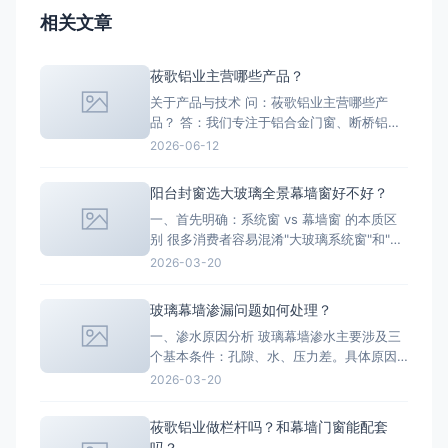
相关文章
莜歌铝业主营哪些产品？
关于产品与技术 问：莜歌铝业主营哪些产
品？ 答：我们专注于铝合金门窗、断桥铝系
统窗、塑钢门窗、玻璃幕墙以及铝板幕墙的
2026-06-12
研发、生产与销售。产品可广泛应用于高端
住宅、别墅、酒店、民宿、写字楼、学校、
阳台封窗选大玻璃全景幕墙窗好不好？
医院及工业厂房等场景。 问：针对新疆、西
一、首先明确：系统窗 vs 幕墙窗 的本质区
藏等高寒大风地区，你们的门窗做了哪些特
别 很多消费者容易混淆"大玻璃系统窗"和"幕
殊设计？ 答：针对高寒
墙窗"，二者在结构、安全标准、成本上有本
2026-03-20
质差异： 表格 对比维度 系统窗（推
荐家用） 幕墙窗（不建议家用） 结构形式
玻璃幕墙渗漏问题如何处理？
嵌入墙体洞口，依赖墙体承
一、渗水原因分析 玻璃幕墙渗水主要涉及三
个基本条件：孔隙、水、压力差。具体原因
可从以下四个方面分析： 类别 常见问题
2026-03-20
设计因素 铝型材立柱未设置20mm伸缩缝；
未选用合适位移能力的密封胶（如±25%耐候
莜歌铝业做栏杆吗？和幕墙门窗能配套
硅酮胶）；未考虑等压腔设计 材料因素 密
吗？