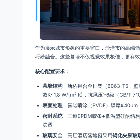
作为展示城市形象的重要窗口，沙湾市的高端酒
巧妙融合。这些幕墙不仅视觉效果极佳，更有效
核心配置要求
：
幕墙结构
：断桥铝合金框架（6063-T5，壁
数K≤1.8 W/(m²·K)，抗风压≥6级（GB/T 7
表面处理
：氟碳喷涂（PVDF）膜厚≥40μ
密封系统
：三道EPDM胶条+低温型硅酮结
渗透。
玻璃安全
：高层酒店落地窗采用
钢化夹胶玻璃（