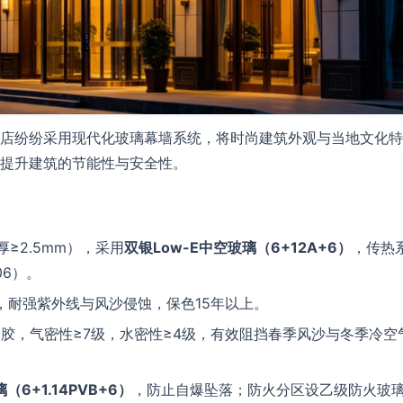
店纷纷采用现代化玻璃幕墙系统，将时尚建筑外观与当地文化特
提升建筑的节能性与安全性。
厚≥2.5mm），采用
双银Low-E中空玻璃（6+12A+6）
，传热
106）。
m，耐强紫外线与风沙侵蚀，保色15年以上。
构胶，气密性≥7级，水密性≥4级，有效阻挡春季风沙与冬季冷空
6+1.14PVB+6）
，防止自爆坠落；防火分区设乙级防火玻