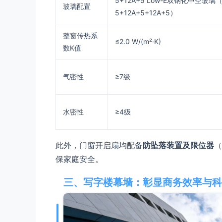
5+12A+5 Low-E双钢化中空玻
玻璃配置
5+12A+5+12A+5）
整窗传热系
≤2.0 W/(m²·K)
数K值
气密性
≥7级
水密性
≥4级
此外，门窗开启扇均配备
防坠落装置及限位器
（
保家庭安全。
三、写字楼幕墙：彰显商务效率与科