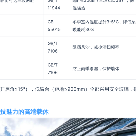
璃（临街可选三玻两腔
GB/T
隔声≥30dB（三玻≥35dB），保
11944
温隔热
GB
冬季室内温度提升3-5℃，降低采
55015
暖能耗30%
GB/T
阻挡风沙，减少清扫频率
7106
GB/T
防止雨季渗漏，保护墙体
7106
开启角≤15°），低窗台（距地≤900mm）全部采用安全玻璃，
技魅力的高端载体