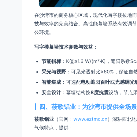
在沙湾市的商务核心区域，现代化写字楼拔地而
技与效率的完美结合。高性能幕墙系统有效调节
公环境。
写字楼幕墙技术参数与效益
：
节能指标
：K值≤1.6 W/(m²·K)，遮阳系
采光与视野
：可见光透射比≥60%，保证自
智能集成
：可选配
电动遮阳百叶
或
光感调光
安全设计
：幕墙结构按
8度抗震
设防，节点
四、莜歌铝业：为沙湾市提供全场景
莜歌铝业
（官网：
www.eztmc.cn
）深耕西北地
气候特点，提供：