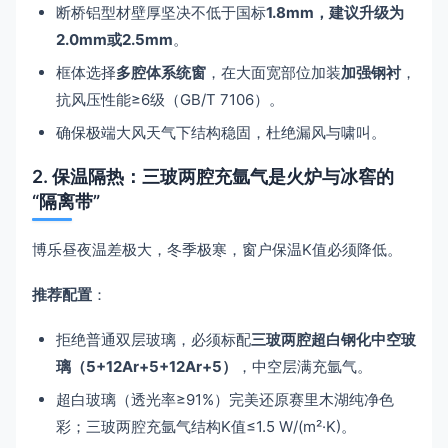
断桥铝型材壁厚坚决不低于国标
1.8mm，建议升级为
2.0mm或2.5mm
。
框体选择
多腔体系统窗
，在大面宽部位加装
加强钢衬
，
抗风压性能≥6级（GB/T 7106）。
确保极端大风天气下结构稳固，杜绝漏风与啸叫。
2. 保温隔热：三玻两腔充氩气是火炉与冰窖的
“隔离带”
博乐昼夜温差极大，冬季极寒，窗户保温K值必须降低。
推荐配置
：
拒绝普通双层玻璃，必须标配
三玻两腔超白钢化中空玻
璃（5+12Ar+5+12Ar+5）
，中空层满充氩气。
超白玻璃（透光率≥91%）完美还原赛里木湖纯净色
彩；三玻两腔充氩气结构K值≤1.5 W/(m²·K)。