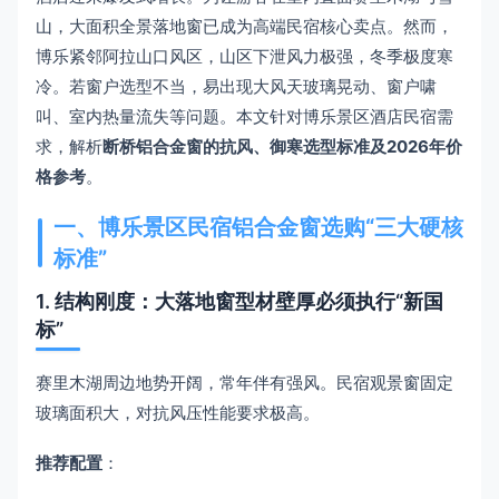
山，大面积全景落地窗已成为高端民宿核心卖点。然而，
博乐紧邻阿拉山口风区，山区下泄风力极强，冬季极度寒
冷。若窗户选型不当，易出现大风天玻璃晃动、窗户啸
叫、室内热量流失等问题。本文针对博乐景区酒店民宿需
求，解析
断桥铝合金窗的抗风、御寒选型标准及2026年价
格参考
。
一、博乐景区民宿铝合金窗选购“三大硬核
标准”
1. 结构刚度：大落地窗型材壁厚必须执行“新国
标”
赛里木湖周边地势开阔，常年伴有强风。民宿观景窗固定
玻璃面积大，对抗风压性能要求极高。
推荐配置
：