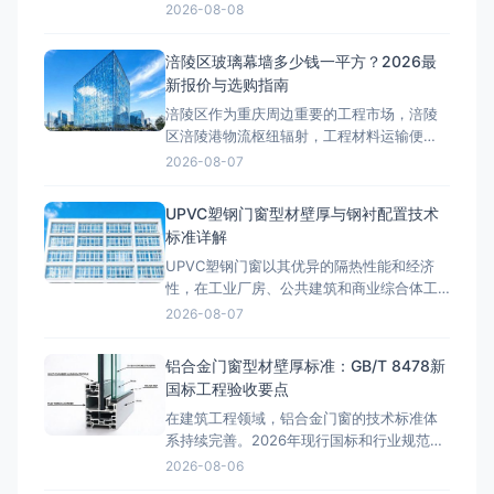
铝合金门窗的性能指标提出了更高要求。本
2026-08-08
文结合工程实践，深入探讨相关技术问题。
型材壁厚国标解读GB/T 8478-2020《铝合
涪陵区玻璃幕墙多少钱一平方？2026最
金门窗》标准明确规定：外窗受力构件型材
新报价与选购指南
壁厚不低于1.8mm，内窗不低于1.4mm，外
涪陵区作为重庆周边重要的工程市场，涪陵
门不低于2
区涪陵港物流枢纽辐射，工程材料运输便
利。近年来，随着区域基础设施建设和产业
2026-08-07
园区升级，玻璃幕墙工程需求持续增长。许
多工程方在项目前期最关心的问题是：涪陵
UPVC塑钢门窗型材壁厚与钢衬配置技术
区玻璃幕墙多少钱一平方？本文将结合2026
标准详解
年最新市场行情，详细拆解玻璃幕墙的工程
UPVC塑钢门窗以其优异的隔热性能和经济
报价构成。涪陵区玻璃幕墙类型价格
性，在工业厂房、公共建筑和商业综合体工
程中广泛应用。与铝合金门窗不同，塑钢门
2026-08-07
窗的型材壁厚标准、钢衬加强配置和焊接工
艺要求有着独立的技术体系，工程选型时必
铝合金门窗型材壁厚标准：GB/T 8478新
须准确掌握相关国标规范，避免因参数不达
国标工程验收要点
标导致门窗变形、渗水等质量问题。 GB/T
在建筑工程领域，铝合金门窗的技术标准体
8814-2017型
系持续完善。2026年现行国标和行业规范对
铝合金门窗的性能指标提出了更高要求。本
2026-08-06
文结合工程实践，深入探讨相关技术问题。