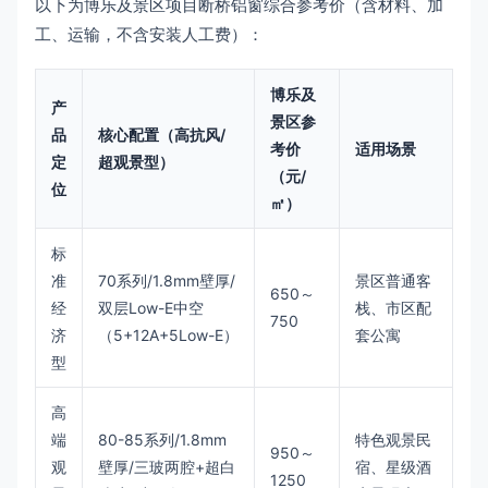
以下为博乐及景区项目断桥铝窗综合参考价（含材料、加
工、运输，不含安装人工费）：
博乐及
产
景区参
品
核心配置（高抗风/
考价
适用场景
定
超观景型）
（元/
位
㎡）
标
准
70系列/1.8mm壁厚/
景区普通客
650～
经
双层Low-E中空
栈、市区配
750
济
（5+12A+5Low-E）
套公寓
型
高
端
80-85系列/1.8mm
特色观景民
950～
观
壁厚/三玻两腔+超白
宿、星级酒
1250