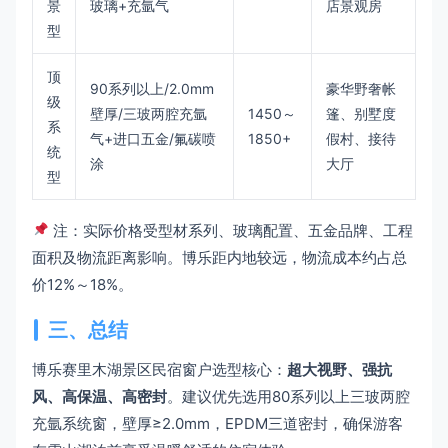
景
玻璃+充氩气
店景观房
型
顶
90系列以上/2.0mm
豪华野奢帐
级
壁厚/三玻两腔充氩
1450～
篷、别墅度
系
气+进口五金/氟碳喷
1850+
假村、接待
统
涂
大厅
型
注：实际价格受型材系列、玻璃配置、五金品牌、工程
面积及物流距离影响。博乐距内地较远，物流成本约占总
价12%～18%。
三、总结
博乐赛里木湖景区民宿窗户选型核心：
超大视野、强抗
风、高保温、高密封
。建议优先选用80系列以上三玻两腔
充氩系统窗，壁厚≥2.0mm，EPDM三道密封，确保游客