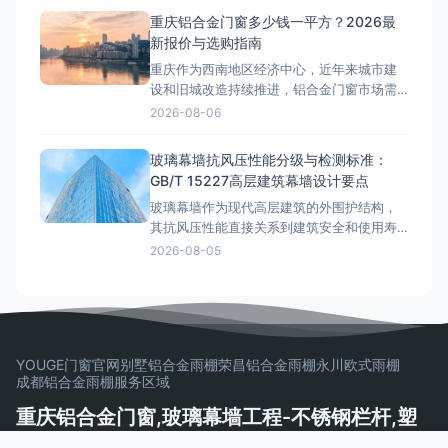
型材壁厚国标解读GB/T 8478-2020《铝合
重庆铝合金门窗多少钱一平方？2026最
金门窗》标准明确规定：外门受力构件型材
新报价与选购指南
壁厚不低于2.0mm，外窗受力构件型材壁厚
重庆作为西南地区经济中心，近年来城市建
不低于1.8m
设和旧城改造持续推进，铝合金门窗市场需
求旺盛。从解放碑商圈的高端写字楼到来福
2026-08-06
士广场的临江豪宅，从渝北区的改善型住房
到沙坪坝区的学区房，铝合金门窗的选择直
玻璃幕墙抗风压性能分级与检测标准：
接影响居住舒适度和能耗成本。那么，重庆
GB/T 15227高层建筑幕墙设计要点
铝合金门窗多少钱一平方？这是许多业主在
玻璃幕墙作为现代高层建筑的外围护结构，
装修前最关心的问题。本文将结合重庆
其抗风压性能直接关系到建筑安全和使用寿
命。随着我国超高层建筑的快速发展，幕墙
2026-08-05
抗风压设计已成为工程验收中的核心考核指
标。GB/T 15227《建筑幕墙气密、水密、抗
风压性能检测方法》和GB/T 21086《建筑幕
墙》共同构成了幕墙抗风压性能的分级与检
测标准体系。据
YOUGE门窗官网
别墅铝合金雨棚
荣昌铝合金雨棚
永川欧式雨棚
成都铝合金雨棚
服务区域
重庆铝合金门窗,玻璃幕墙工程-不锈钢栏杆,塑
钢门窗,玻璃栏杆制作安装一体化公司 | 莜歌铝