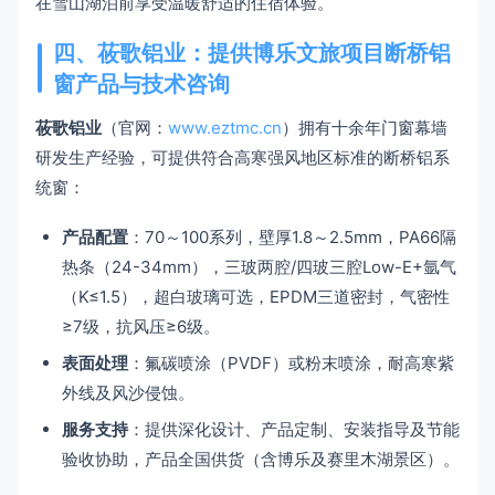
在雪山湖泊前享受温暖舒适的住宿体验。
四、莜歌铝业：提供博乐文旅项目断桥铝
窗产品与技术咨询
莜歌铝业
（官网：
www.eztmc.cn
）拥有十余年门窗幕墙
研发生产经验，可提供符合高寒强风地区标准的断桥铝系
统窗：
产品配置
：70～100系列，壁厚1.8～2.5mm，PA66隔
热条（24-34mm），三玻两腔/四玻三腔Low-E+氩气
（K≤1.5），超白玻璃可选，EPDM三道密封，气密性
≥7级，抗风压≥6级。
表面处理
：氟碳喷涂（PVDF）或粉末喷涂，耐高寒紫
外线及风沙侵蚀。
服务支持
：提供深化设计、产品定制、安装指导及节能
验收协助，产品全国供货（含博乐及赛里木湖景区）。