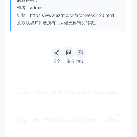
作者：admin
链接：https://www.eztmc.cn/archives/5120.html
文章版权归作者所有，未经允许请勿转载。
分享
二维码
海报
上一篇
西昌钢钒智慧炼铁控制中心铝合金门窗工程案例｜莜歌铝业助力攀钢集团智能制造升级
下一篇
重庆渝北实验小学铝合金门窗升级改造案例——莜歌铝业品质工程