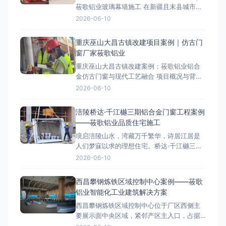
莜歌铝业玻璃幕墙施工 在新疆且末县城市升
级进程中，一座崭新的地标建筑——丽呈花
2026-06-10
盛国际酒店拔地而起。其现代外观与卓越性
能，源自莜歌铝业全程主导的专业玻璃幕墙
重庆巫山大昌古镇改建项目案例｜仿古门
工程。本文将从项目设计理念、施工难点到
窗厂家莜歌铝业
成果展示，深度解析这一城市新地标的诞生
重庆巫山大昌古镇改建案例：莜歌铝业铝合
过程，为类似项目提供参考。如需
金仿古门窗与现代工艺融合 项目概况与背景
大昌古镇位于重庆巫山县，是一座拥有1700
2026-06-10
多年历史的文化古镇。作为三峡地区重点保
护的古建筑群，其改建项目对门窗、栏杆及
涪陵桥达·千江樾三期铝合金门窗工程案例
阳光房施工提出了严格的历史风貌保护要
——莜歌铝业品质住宅施工
求。莜歌铝业凭借多年古建门窗研发与施工
境启涪陵山水，湾藏万千繁华，诗居江居是
经验，承接了本项目的铝合
人们梦寐以求的理想住宅。桥达·千江樾三期
墅境美宅坐落于江南组团核芯区，地处涪陵
2026-06-10
“两江四岸”，前邻一线乌江，背靠百亿高笋塘
商圈。莜歌铝业承建本项目高端铝合金门窗
西昌攀钢炼铁区域控制中心案例——莜歌
工程，用专业技术和优质施工服务，焕新城
铝业智能化工业建筑解决方案
市居住空间，助力桥达集团打造涪陵改善型
西昌攀钢炼铁区域控制中心位于厂区西侧主
住宅标杆。 莜
要展示面中央区域，紧邻产区主入口，占据
厂区最重要的核心位置，堪称厂区“门面”。莜