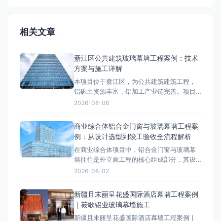
相关文章
綦江区公共建筑玻璃幕墙工程案例：技术
方案与施工详解
本项目位于綦江区，为公共建筑建筑工程，
铝矾土资源丰富，铝加工产业链完善。项目
外立面采用玻璃幕墙系统，工程总面积约
2026-08-06
8000-12000㎡，是綦江区区域具有代表性的
玻璃幕墙工程案例。项目概况与技术要求綦
商业综合体铝合金门窗与玻璃幕墙工程案
江区属于山地气候，温差较大，项目对玻璃
例：从设计选型到竣工验收全流程解析
幕墙的抗风压、气密性、水密性等性能提出
在商业综合体项目中，铝合金门窗与玻璃幕
了较高要求。设计阶段依据相
墙往往是外立面工程的核心组成部分，其设
计选型、材料工艺和施工质量直接决定了建
2026-08-02
筑的节能性能、安全性和美观度。本文以某5
万平方米商业综合体项目为案例，系统梳理
新疆且末丽呈花盛国际酒店幕墙工程案例
从设计选型到竣工验收的全流程技术要点，
｜莜歌铝业玻璃幕墙施工
为同类工程提供参考。 一、项目概述与工程
新疆且末丽呈花盛国际酒店幕墙工程案例｜
背景 该项目位于城市核