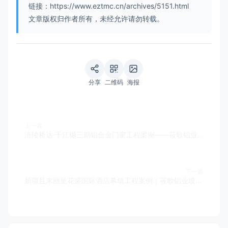
链接：https://www.eztmc.cn/archives/5151.html
文章版权归作者所有，未经允许请勿转载。
分享
二维码
海报
上一篇
涪陵桥达·千江樾三期铝合金门窗工程案例——莜歌铝业品质住宅施工
下一篇
新疆且末丽呈花盛国际酒店幕墙工程案例｜莜歌铝业玻璃幕墙施工