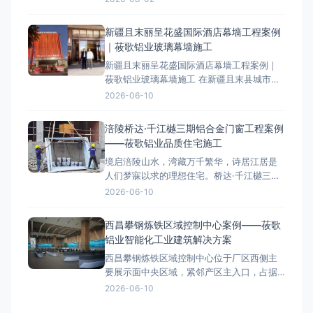
筑的节能性能、安全性和美观度。本文以某5
万平方米商业综合体项目为案例，系统梳理
新疆且末丽呈花盛国际酒店幕墙工程案例
从设计选型到竣工验收的全流程技术要点，
｜莜歌铝业玻璃幕墙施工
为同类工程提供参考。 一、项目概述与工程
新疆且末丽呈花盛国际酒店幕墙工程案例｜
背景 该项目位于城市核
莜歌铝业玻璃幕墙施工 在新疆且末县城市升
级进程中，一座崭新的地标建筑——丽呈花
2026-06-10
盛国际酒店拔地而起。其现代外观与卓越性
能，源自莜歌铝业全程主导的专业玻璃幕墙
涪陵桥达·千江樾三期铝合金门窗工程案例
工程。本文将从项目设计理念、施工难点到
——莜歌铝业品质住宅施工
成果展示，深度解析这一城市新地标的诞生
境启涪陵山水，湾藏万千繁华，诗居江居是
过程，为类似项目提供参考。如需
人们梦寐以求的理想住宅。桥达·千江樾三期
墅境美宅坐落于江南组团核芯区，地处涪陵
2026-06-10
“两江四岸”，前邻一线乌江，背靠百亿高笋塘
商圈。莜歌铝业承建本项目高端铝合金门窗
西昌攀钢炼铁区域控制中心案例——莜歌
工程，用专业技术和优质施工服务，焕新城
铝业智能化工业建筑解决方案
市居住空间，助力桥达集团打造涪陵改善型
西昌攀钢炼铁区域控制中心位于厂区西侧主
住宅标杆。 莜
要展示面中央区域，紧邻产区主入口，占据
厂区最重要的核心位置，堪称厂区“门面”。莜
2026-06-10
歌铝业参与本项目，为控制中心提供高品质