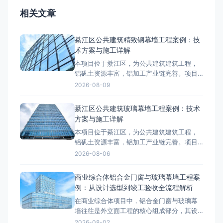
相关文章
綦江区公共建筑精致钢幕墙工程案例：技
术方案与施工详解
本项目位于綦江区，为公共建筑建筑工程，
铝矾土资源丰富，铝加工产业链完善。项目
外立面采用精致钢幕墙系统，工程总面积约
2026-08-09
8000-12000㎡，是綦江区区域具有代表性的
精致钢幕墙工程案例。项目概况与技术要求
綦江区公共建筑玻璃幕墙工程案例：技术
綦江区属于山地气候，温差较大，项目对精
方案与施工详解
致钢幕墙的抗风压、气密性、水密性等性能
本项目位于綦江区，为公共建筑建筑工程，
提出了较高要求。设计阶段
铝矾土资源丰富，铝加工产业链完善。项目
外立面采用玻璃幕墙系统，工程总面积约
2026-08-06
8000-12000㎡，是綦江区区域具有代表性的
玻璃幕墙工程案例。项目概况与技术要求綦
商业综合体铝合金门窗与玻璃幕墙工程案
江区属于山地气候，温差较大，项目对玻璃
例：从设计选型到竣工验收全流程解析
幕墙的抗风压、气密性、水密性等性能提出
在商业综合体项目中，铝合金门窗与玻璃幕
了较高要求。设计阶段依据相
墙往往是外立面工程的核心组成部分，其设
计选型、材料工艺和施工质量直接决定了建
2026-08-02