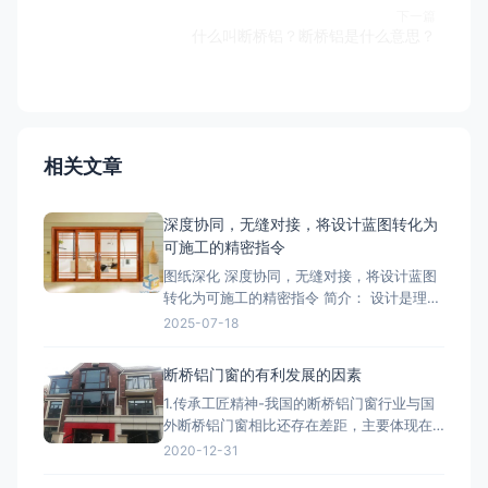
下一篇
什么叫断桥铝？断桥铝是什么意思？
相关文章
深度协同，无缝对接，将设计蓝图转化为
可施工的精密指令
图纸深化 深度协同，无缝对接，将设计蓝图
转化为可施工的精密指令 简介： 设计是理
想，深化是让理想落地的桥梁。我们的
2025-07-18
BIM/CAD深化团队拥有丰富的实战经验，专
注于对设计院图纸进行施工层面的深度优化
断桥铝门窗的有利发展的因素
与细化。我们精准核算每一个节点的结构、
1.传承工匠精神-我国的断桥铝门窗行业与国
强度、安装逻辑和材料工艺，生成包括加工
外断桥铝门窗相比还存在差距，主要体现在
图、组装图、节点大样图
产品质量、技术含量等方面，因此要打造断
2020-12-31
桥铝门窗品牌高端化，与工匠精神分不开。