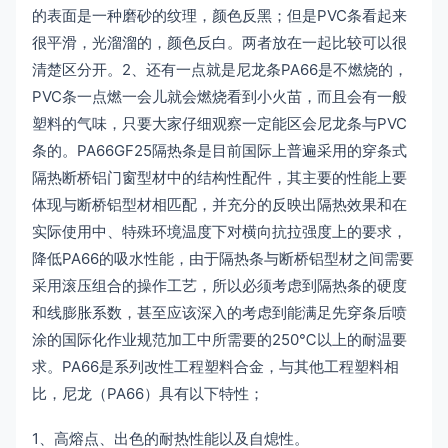
的表面是一种磨砂的纹理，颜色反黑；但是PVC条看起来
很平滑，光溜溜的，颜色反白。两者放在一起比较可以很
清楚区分开。2、还有一点就是尼龙条PA66是不燃烧的，
PVC条一点燃一会儿就会燃烧看到小火苗，而且会有一般
塑料的气味，只要大家仔细观察一定能区会尼龙条与PVC
条的。PA66GF25隔热条是目前国际上普遍采用的穿条式
隔热断桥铝门窗型材中的结构性配件，其主要的性能上要
体现与断桥铝型材相匹配，并充分的反映出隔热效果和在
实际使用中、特殊环境温度下对横向抗拉强度上的要求，
降低PA66的吸水性能，由于隔热条与断桥铝型材之间需要
采用滚压组合的操作工艺，所以必须考虑到隔热条的硬度
和线膨胀系数，甚至应该深入的考虑到能满足先穿条后喷
涂的国际化作业规范加工中所需要的250℃以上的耐温要
求。PA66是系列改性工程塑料合金，与其他工程塑料相
比，尼龙（PA66）具有以下特性；
1、高熔点、出色的耐热性能以及自熄性。