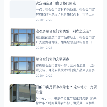
2.把控好市场发展趋势-国家提出的“一带一
决定铝合金门窗价格的因素
路”战略，让断桥铝门窗行业搭建了一个很好
一点：铝合金门窗材料的质量。铝合金门窗
的平台，而“一带一路”战略沿线覆盖了65个
材质的好坏决定了其价格的高低，市场上有
国家，占全球
两种铝，一种是纯铝，用这种为主材的材质
2020-12-29
质量好;一种是翻新的铝材，翻新的铝材之所
以价格比不上纯铝的是因为纯铝的硬度高、
这么多铝合金门窗类型，到底怎么选?
杂质少、耐腐蚀性和抗氧化性强。 第二点：
在我国的建筑门窗产品市场上，铝合金门窗
铝合金门窗价格也取决于生产工艺。生产工
广受消费者青睐。如果您想选择铝合金门
艺的推行，必须有良好的生
窗，最好先了解一下铝合金门窗开启形式、
2020-12-25
产品系列、功能的分类形式。毕竟门窗产品
一旦装上，是很难轻易更换的，最重要的是
铝合金门窗的安装要点
会影响您日后几十年的生活品质。 市面上的
都说铝合金门窗好不好，三分看质量，七分
门窗除了常见的木质材料加工制作而成的木
看安装，可见安装技术对门窗产品来说有多
质门窗以外，更为常见的是类似下文
重要。下面小编来和大家简单说一下铝合金
2020-12-22
门窗安装时的注意事项： 铝合金门窗在安装
的时候，将门窗放进洞口内，用木楔暂时固
旧的门窗是否存在隐患？ 这些地方一定要
定，门窗调整至横平竖直，再将衔接件与墙
注意
体固定，固定办法按规划要求。固定结实后
&nbsp; 一、橡胶条老化导致密封失败 如果
即可拔去木楔。在门窗框与墙
橡胶条长时间暴露在外部，遭受风，雨和昼