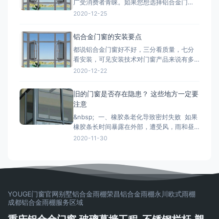
广受消费者青睐。如果您想选择铝合金门
艺的推行，必须有良好的生
窗，最好先了解一下铝合金门窗开启形式、
2020-12-25
产品系列、功能的分类形式。毕竟门窗产品
一旦装上，是很难轻易更换的，最重要的是
铝合金门窗的安装要点
会影响您日后几十年的生活品质。 市面上的
都说铝合金门窗好不好，三分看质量，七分
门窗除了常见的木质材料加工制作而成的木
看安装，可见安装技术对门窗产品来说有多
质门窗以外，更为常见的是类似下文
重要。下面小编来和大家简单说一下铝合金
2020-12-22
门窗安装时的注意事项： 铝合金门窗在安装
的时候，将门窗放进洞口内，用木楔暂时固
旧的门窗是否存在隐患？ 这些地方一定要
定，门窗调整至横平竖直，再将衔接件与墙
注意
体固定，固定办法按规划要求。固定结实后
&nbsp; 一、橡胶条老化导致密封失败 如果
即可拔去木楔。在门窗框与墙
橡胶条长时间暴露在外部，遭受风，雨和昼
夜温差的影响，劣质的密封条很容易老化并
2020-11-30
变得坚硬和断裂， 如果发现老化，应尽快更
换。 二、配件磨损和生锈容易脱落 门窗五
金配件的重要活动部件通常是304不锈钢。
如果旧的门窗五金使用201不锈钢
YOUGE门窗官网
别墅铝合金雨棚
荣昌铝合金雨棚
永川欧式雨棚
成都铝合金雨棚
服务区域