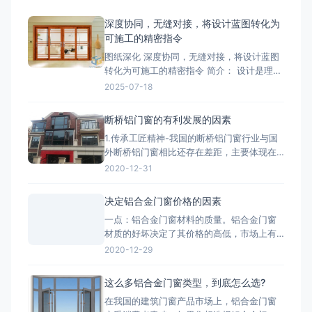
深度协同，无缝对接，将设计蓝图转化为
可施工的精密指令
图纸深化 深度协同，无缝对接，将设计蓝图
转化为可施工的精密指令 简介： 设计是理
想，深化是让理想落地的桥梁。我们的
2025-07-18
BIM/CAD深化团队拥有丰富的实战经验，专
注于对设计院图纸进行施工层面的深度优化
断桥铝门窗的有利发展的因素
与细化。我们精准核算每一个节点的结构、
1.传承工匠精神-我国的断桥铝门窗行业与国
强度、安装逻辑和材料工艺，生成包括加工
外断桥铝门窗相比还存在差距，主要体现在
图、组装图、节点大样图
产品质量、技术含量等方面，因此要打造断
2020-12-31
桥铝门窗品牌高端化，与工匠精神分不开。
2.把控好市场发展趋势-国家提出的“一带一
决定铝合金门窗价格的因素
路”战略，让断桥铝门窗行业搭建了一个很好
一点：铝合金门窗材料的质量。铝合金门窗
的平台，而“一带一路”战略沿线覆盖了65个
材质的好坏决定了其价格的高低，市场上有
国家，占全球
两种铝，一种是纯铝，用这种为主材的材质
2020-12-29
质量好;一种是翻新的铝材，翻新的铝材之所
以价格比不上纯铝的是因为纯铝的硬度高、
这么多铝合金门窗类型，到底怎么选?
杂质少、耐腐蚀性和抗氧化性强。 第二点：
在我国的建筑门窗产品市场上，铝合金门窗
铝合金门窗价格也取决于生产工艺。生产工