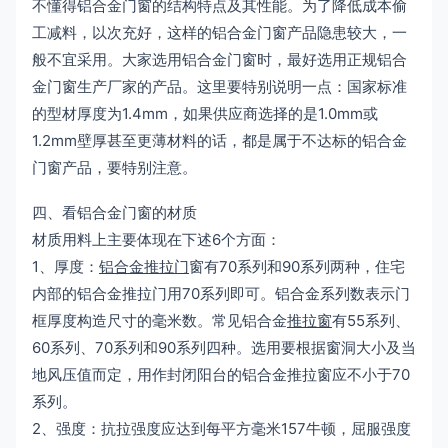
不懂得铝合金门窗的结构特点及其性能。为了降低成本偷
工减料，以次充好，这样的铝合金门窗产品隐患较大，一
般不宜采用。大家选用铝合金门窗时，最好选用正规铝合
金门窗生产厂家的产品。这里要特别说明一点：国家标准
的型材厚度为1.4mm，如果供应商选择的是1.0mm或
1.2mm壁厚甚至更薄材料的话，都是属于不达标的铝合金
门窗产品，要特别注意。
四、看铝合金门窗的材质
材质用料上主要体现在下述6个方面：
1、厚度：
铝合金
推拉门
窗有70系列和90系列两种，住宅
内部的铝合金推拉门用70系列即可。铝合金系列数表示门
框厚度构造尺寸的毫米数。常见铝合金
推拉窗
有55系列、
60系列、70系列和90系列四种。选用要根据窗洞大小及当
地风压值而定，用作封闭阳台的铝合金推拉窗应不小于70
系列。
2、强度：抗拉强度应达到每平方毫米157牛顿，屈服强度