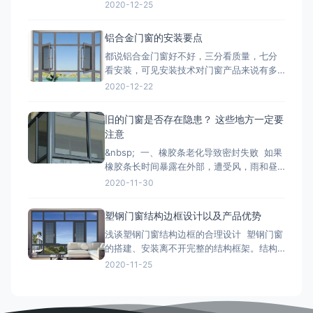
窗，最好先了解一下铝合金门窗开启形式、
2020-12-25
产品系列、功能的分类形式。毕竟门窗产品
一旦装上，是很难轻易更换的，最重要的是
铝合金门窗的安装要点
会影响您日后几十年的生活品质。 市面上的
都说铝合金门窗好不好，三分看质量，七分
门窗除了常见的木质材料加工制作而成的木
看安装，可见安装技术对门窗产品来说有多
质门窗以外，更为常见的是类似下文
重要。下面小编来和大家简单说一下铝合金
2020-12-22
门窗安装时的注意事项： 铝合金门窗在安装
的时候，将门窗放进洞口内，用木楔暂时固
旧的门窗是否存在隐患？ 这些地方一定要
定，门窗调整至横平竖直，再将衔接件与墙
注意
体固定，固定办法按规划要求。固定结实后
&nbsp; 一、橡胶条老化导致密封失败 如果
即可拔去木楔。在门窗框与墙
橡胶条长时间暴露在外部，遭受风，雨和昼
夜温差的影响，劣质的密封条很容易老化并
2020-11-30
变得坚硬和断裂， 如果发现老化，应尽快更
换。 二、配件磨损和生锈容易脱落 门窗五
塑钢门窗结构边框设计以及产品优势
金配件的重要活动部件通常是304不锈钢。
浅谈塑钢门窗结构边框的合理设计 塑钢门窗
如果旧的门窗五金使用201不锈钢
的搭建、安装离不开完整的结构框架。结构
框架属于门窗的关键性组成部分，能起到有
2020-11-25
效支撑的作用。普通民用建筑中常见的门窗
边框材料包括金属型材、非金属型材和复合
型材等。 从保温的角度出发考虑，在设计塑