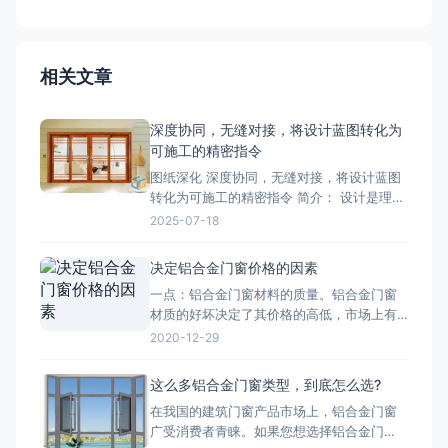
相关文章
深度协同，无缝对接，将设计蓝图转化为
可施工的精密指令
图纸深化 深度协同，无缝对接，将设计蓝图
转化为可施工的精密指令 简介： 设计是理
想，深化是让理想落地的桥梁。我们的
2025-07-18
BIM/CAD深化团队拥有丰富的实战经验，专
注于对设计院图纸进行施工层面的深度优化
决定铝合金门窗价格的因素
与细化。我们精准核算每一个节点的结构、
一点：铝合金门窗材料的质量。铝合金门窗
强度、安装逻辑和材料工艺，生成包括加工
材质的好坏决定了其价格的高低，市场上有
图、组装图、节点大样图
两种铝，一种是纯铝，用这种为主材的材质
2020-12-29
质量好;一种是翻新的铝材，翻新的铝材之所
以价格比不上纯铝的是因为纯铝的硬度高、
这么多铝合金门窗类型，到底怎么选?
杂质少、耐腐蚀性和抗氧化性强。 第二点：
在我国的建筑门窗产品市场上，铝合金门窗
铝合金门窗价格也取决于生产工艺。生产工
广受消费者青睐。如果您想选择铝合金门
艺的推行，必须有良好的生