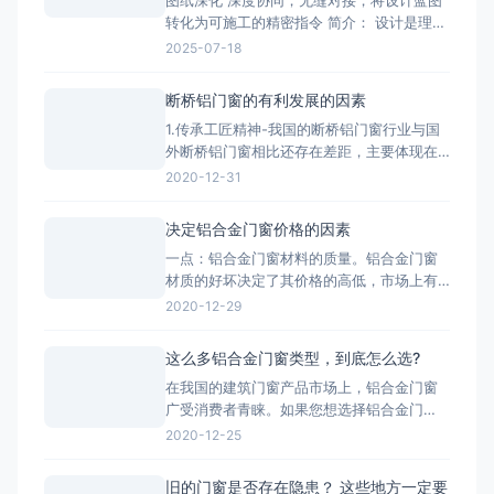
图纸深化 深度协同，无缝对接，将设计蓝图
转化为可施工的精密指令 简介： 设计是理
想，深化是让理想落地的桥梁。我们的
2025-07-18
BIM/CAD深化团队拥有丰富的实战经验，专
注于对设计院图纸进行施工层面的深度优化
断桥铝门窗的有利发展的因素
与细化。我们精准核算每一个节点的结构、
1.传承工匠精神-我国的断桥铝门窗行业与国
强度、安装逻辑和材料工艺，生成包括加工
外断桥铝门窗相比还存在差距，主要体现在
图、组装图、节点大样图
产品质量、技术含量等方面，因此要打造断
2020-12-31
桥铝门窗品牌高端化，与工匠精神分不开。
2.把控好市场发展趋势-国家提出的“一带一
决定铝合金门窗价格的因素
路”战略，让断桥铝门窗行业搭建了一个很好
一点：铝合金门窗材料的质量。铝合金门窗
的平台，而“一带一路”战略沿线覆盖了65个
材质的好坏决定了其价格的高低，市场上有
国家，占全球
两种铝，一种是纯铝，用这种为主材的材质
2020-12-29
质量好;一种是翻新的铝材，翻新的铝材之所
以价格比不上纯铝的是因为纯铝的硬度高、
这么多铝合金门窗类型，到底怎么选?
杂质少、耐腐蚀性和抗氧化性强。 第二点：
在我国的建筑门窗产品市场上，铝合金门窗
铝合金门窗价格也取决于生产工艺。生产工
广受消费者青睐。如果您想选择铝合金门
艺的推行，必须有良好的生
窗，最好先了解一下铝合金门窗开启形式、
2020-12-25
产品系列、功能的分类形式。毕竟门窗产品
一旦装上，是很难轻易更换的，最重要的是
旧的门窗是否存在隐患？ 这些地方一定要