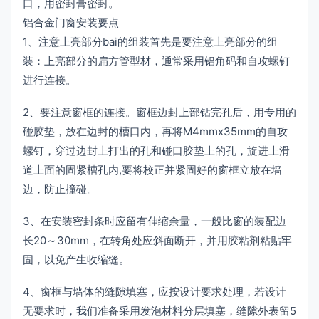
口，用密封膏密封。
铝合金门窗安装要点
1、注意上亮部分bai的组装首先是要注意上亮部分的组
装：上亮部分的扁方管型材，通常采用铝角码和自攻螺钉
进行连接。
2、要注意窗框的连接。窗框边封上部钻完孔后，用专用的
碰胶垫，放在边封的槽口内，再将M4mmx35mm的自攻
螺钉，穿过边封上打出的孔和碰口胶垫上的孔，旋进上滑
道上面的固紧槽孔内,要将校正并紧固好的窗框立放在墙
边，防止撞碰。
3、在安装密封条时应留有伸缩余量，一般比窗的装配边
长20～30mm，在转角处应斜面断开，并用胶粘剂粘贴牢
固，以免产生收缩缝。
4、窗框与墙体的缝隙填塞，应按设计要求处理，若设计
无要求时，我们准备采用发泡材料分层填塞，缝隙外表留5