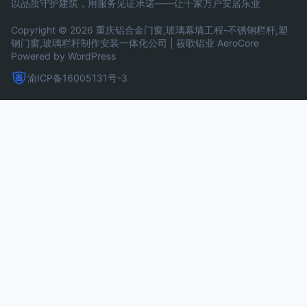
以品质守护建筑，用服务见证承诺——让千家万户安居乐业
Copyright © 2026 重庆铝合金门窗,玻璃幕墙工程-不锈钢栏杆,塑
钢门窗,玻璃栏杆制作安装一体化公司 | 莜歌铝业
AeroCore
Powered by WordPress
渝ICP备16005131号-3