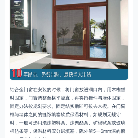
铝合金门窗在安装的时候，将门窗放进洞口内，用木楔暂
时固定，门窗调整至横平竖直，再将衔接件与墙体固定，
固定办法按规划要求。固定结实后即可拔去木楔。在门窗
框与墙体之间的缝隙填塞软质保温材料，如规划无规守
时，一般可选用泡沫塑料条、沫聚酯条、矿棉毡条或玻璃
棉毡条等，保温材料应分层填塞，隙外留5—6mm深的槽