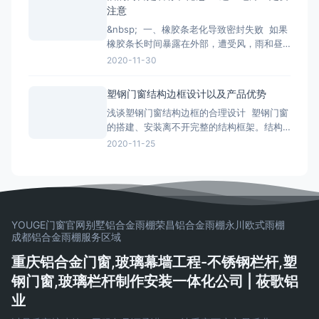
会影响您日后几十年的生活品质。 市面上的
注意
门窗除了常见的木质材料加工制作而成的木
&nbsp; 一、橡胶条老化导致密封失败 如果
质门窗以外，更为常见的是类似下文
橡胶条长时间暴露在外部，遭受风，雨和昼
夜温差的影响，劣质的密封条很容易老化并
2020-11-30
变得坚硬和断裂， 如果发现老化，应尽快更
换。 二、配件磨损和生锈容易脱落 门窗五
塑钢门窗结构边框设计以及产品优势
金配件的重要活动部件通常是304不锈钢。
浅谈塑钢门窗结构边框的合理设计 塑钢门窗
如果旧的门窗五金使用201不锈钢
的搭建、安装离不开完整的结构框架。结构
框架属于门窗的关键性组成部分，能起到有
2020-11-25
效支撑的作用。普通民用建筑中常见的门窗
边框材料包括金属型材、非金属型材和复合
型材等。 从保温的角度出发考虑，在设计塑
钢门窗框时，对于型材的选择首先要参照不
同的导热系数。同时
YOUGE门窗官网
别墅铝合金雨棚
荣昌铝合金雨棚
永川欧式雨棚
成都铝合金雨棚
服务区域
重庆铝合金门窗,玻璃幕墙工程-不锈钢栏杆,塑
钢门窗,玻璃栏杆制作安装一体化公司 | 莜歌铝
业