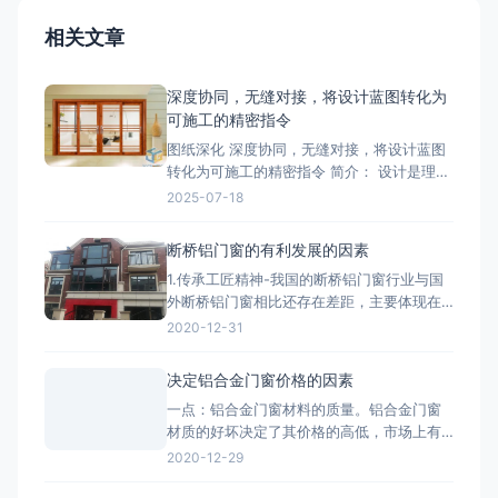
相关文章
深度协同，无缝对接，将设计蓝图转化为
可施工的精密指令
图纸深化 深度协同，无缝对接，将设计蓝图
转化为可施工的精密指令 简介： 设计是理
想，深化是让理想落地的桥梁。我们的
2025-07-18
BIM/CAD深化团队拥有丰富的实战经验，专
注于对设计院图纸进行施工层面的深度优化
断桥铝门窗的有利发展的因素
与细化。我们精准核算每一个节点的结构、
1.传承工匠精神-我国的断桥铝门窗行业与国
强度、安装逻辑和材料工艺，生成包括加工
外断桥铝门窗相比还存在差距，主要体现在
图、组装图、节点大样图
产品质量、技术含量等方面，因此要打造断
2020-12-31
桥铝门窗品牌高端化，与工匠精神分不开。
2.把控好市场发展趋势-国家提出的“一带一
决定铝合金门窗价格的因素
路”战略，让断桥铝门窗行业搭建了一个很好
一点：铝合金门窗材料的质量。铝合金门窗
的平台，而“一带一路”战略沿线覆盖了65个
材质的好坏决定了其价格的高低，市场上有
国家，占全球
两种铝，一种是纯铝，用这种为主材的材质
2020-12-29
质量好;一种是翻新的铝材，翻新的铝材之所