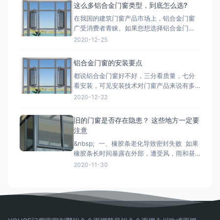
以价格比不上纯铝的是因为纯铝的硬度高、
这么多铝合金门窗类型，到底怎么选?
杂质少、耐腐蚀性和抗氧化性强。 第二点：
在我国的建筑门窗产品市场上，铝合金门窗
铝合金门窗价格也取决于生产工艺。生产工
广受消费者青睐。如果您想选择铝合金门
艺的推行，必须有良好的生
窗，最好先了解一下铝合金门窗开启形式、
2020-12-25
产品系列、功能的分类形式。毕竟门窗产品
一旦装上，是很难轻易更换的，最重要的是
铝合金门窗的安装要点
会影响您日后几十年的生活品质。 市面上的
都说铝合金门窗好不好，三分看质量，七分
门窗除了常见的木质材料加工制作而成的木
看安装，可见安装技术对门窗产品来说有多
质门窗以外，更为常见的是类似下文
重要。下面小编来和大家简单说一下铝合金
2020-12-22
门窗安装时的注意事项： 铝合金门窗在安装
的时候，将门窗放进洞口内，用木楔暂时固
旧的门窗是否存在隐患？ 这些地方一定要
定，门窗调整至横平竖直，再将衔接件与墙
注意
体固定，固定办法按规划要求。固定结实后
&nbsp; 一、橡胶条老化导致密封失败 如果
即可拔去木楔。在门窗框与墙
橡胶条长时间暴露在外部，遭受风，雨和昼
夜温差的影响，劣质的密封条很容易老化并
2020-11-30
变得坚硬和断裂， 如果发现老化，应尽快更
换。 二、配件磨损和生锈容易脱落 门窗五
金配件的重要活动部件通常是304不锈钢。
如果旧的门窗五金使用201不锈钢