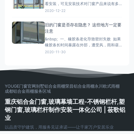
看安装，可见安装技术对门窗产品来说有多
质门窗以外，更为常见的是类似下文
重要。下面小编来和大家简单说一下铝合金
2020-12-22
门窗安装时的注意事项： 铝合金门窗在安装
的时候，将门窗放进洞口内，用木楔暂时固
旧的门窗是否存在隐患？ 这些地方一定要
定，门窗调整至横平竖直，再将衔接件与墙
注意
体固定，固定办法按规划要求。固定结实后
&nbsp; 一、橡胶条老化导致密封失败 如果
即可拔去木楔。在门窗框与墙
橡胶条长时间暴露在外部，遭受风，雨和昼
夜温差的影响，劣质的密封条很容易老化并
2020-11-30
变得坚硬和断裂， 如果发现老化，应尽快更
换。 二、配件磨损和生锈容易脱落 门窗五
金配件的重要活动部件通常是304不锈钢。
如果旧的门窗五金使用201不锈钢
YOUGE门窗官网
别墅铝合金雨棚
荣昌铝合金雨棚
永川欧式雨棚
成都铝合金雨棚
服务区域
重庆铝合金门窗,玻璃幕墙工程-不锈钢栏杆,塑
钢门窗,玻璃栏杆制作安装一体化公司 | 莜歌铝
业
以品质守护建筑，用服务见证承诺——让千家万户安居乐业