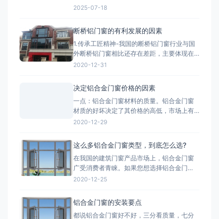
想，深化是让理想落地的桥梁。我们的
2025-07-18
BIM/CAD深化团队拥有丰富的实战经验，专
注于对设计院图纸进行施工层面的深度优化
断桥铝门窗的有利发展的因素
与细化。我们精准核算每一个节点的结构、
1.传承工匠精神-我国的断桥铝门窗行业与国
强度、安装逻辑和材料工艺，生成包括加工
外断桥铝门窗相比还存在差距，主要体现在
图、组装图、节点大样图
产品质量、技术含量等方面，因此要打造断
2020-12-31
桥铝门窗品牌高端化，与工匠精神分不开。
2.把控好市场发展趋势-国家提出的“一带一
决定铝合金门窗价格的因素
路”战略，让断桥铝门窗行业搭建了一个很好
一点：铝合金门窗材料的质量。铝合金门窗
的平台，而“一带一路”战略沿线覆盖了65个
材质的好坏决定了其价格的高低，市场上有
国家，占全球
两种铝，一种是纯铝，用这种为主材的材质
2020-12-29
质量好;一种是翻新的铝材，翻新的铝材之所
以价格比不上纯铝的是因为纯铝的硬度高、
这么多铝合金门窗类型，到底怎么选?
杂质少、耐腐蚀性和抗氧化性强。 第二点：
在我国的建筑门窗产品市场上，铝合金门窗
铝合金门窗价格也取决于生产工艺。生产工
广受消费者青睐。如果您想选择铝合金门
艺的推行，必须有良好的生
窗，最好先了解一下铝合金门窗开启形式、
2020-12-25
产品系列、功能的分类形式。毕竟门窗产品
一旦装上，是很难轻易更换的，最重要的是
铝合金门窗的安装要点
会影响您日后几十年的生活品质。 市面上的
都说铝合金门窗好不好，三分看质量，七分
门窗除了常见的木质材料加工制作而成的木