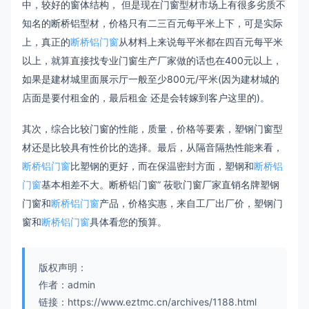
中，较好的窗体结构， 但是现在门窗型材市场上有很多劣质不
知名的断桥铝型材，价格只有二三百元每平米上下，可是实际
上，真正的
断桥铝门窗
从材料上来说每平米都在四百元每平米
以上，就算直接找专业门窗生产厂家做的话也在400元以上，
如果是建材城里面展示厅一般至少800元/平米(因为建材城的
店面是要付租金的，最后租金 还是会转嫁到客户这里的)。
其次，综合比较门窗的性能，质量，价格等要素，塑钢门窗型
材还是比较具有性价比的选择。最后，从隔音隔热性能来看，
断桥铝门窗
比塑钢的更好，而在保温密封方面，塑钢和
断桥铝
门窗
基本相差不大。断桥铝门窗” 莜歌门窗厂家直销名牌塑钢
门窗和
断桥铝门窗
产品，价格实惠，来自工厂出厂价，塑钢门
窗和
断桥铝门窗
具体看您的预算。
版权声明：
作者：admin
链接：https://www.eztmc.cn/archives/1188.html