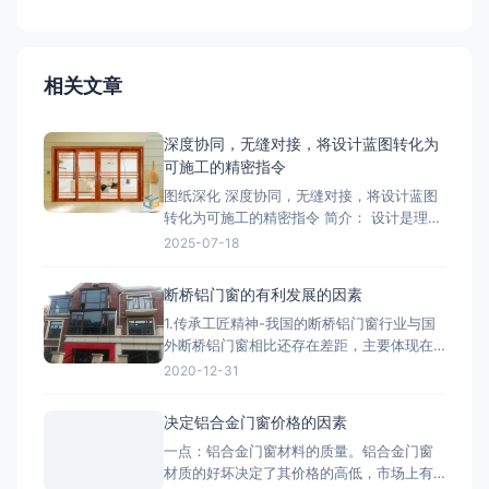
相关文章
深度协同，无缝对接，将设计蓝图转化为
可施工的精密指令
图纸深化 深度协同，无缝对接，将设计蓝图
转化为可施工的精密指令 简介： 设计是理
想，深化是让理想落地的桥梁。我们的
2025-07-18
BIM/CAD深化团队拥有丰富的实战经验，专
注于对设计院图纸进行施工层面的深度优化
断桥铝门窗的有利发展的因素
与细化。我们精准核算每一个节点的结构、
1.传承工匠精神-我国的断桥铝门窗行业与国
强度、安装逻辑和材料工艺，生成包括加工
外断桥铝门窗相比还存在差距，主要体现在
图、组装图、节点大样图
产品质量、技术含量等方面，因此要打造断
2020-12-31
桥铝门窗品牌高端化，与工匠精神分不开。
2.把控好市场发展趋势-国家提出的“一带一
决定铝合金门窗价格的因素
路”战略，让断桥铝门窗行业搭建了一个很好
一点：铝合金门窗材料的质量。铝合金门窗
的平台，而“一带一路”战略沿线覆盖了65个
材质的好坏决定了其价格的高低，市场上有
国家，占全球