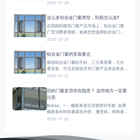
两种铝，一种是纯铝，用这种为主材的材质
2020-12-29
质量好;一种是翻新的铝材，翻新的铝材之所
以价格比不上纯铝的是因为纯铝的硬度高、
这么多铝合金门窗类型，到底怎么选?
杂质少、耐腐蚀性和抗氧化性强。 第二点：
在我国的建筑门窗产品市场上，铝合金门窗
铝合金门窗价格也取决于生产工艺。生产工
广受消费者青睐。如果您想选择铝合金门
艺的推行，必须有良好的生
窗，最好先了解一下铝合金门窗开启形式、
2020-12-25
产品系列、功能的分类形式。毕竟门窗产品
一旦装上，是很难轻易更换的，最重要的是
铝合金门窗的安装要点
会影响您日后几十年的生活品质。 市面上的
都说铝合金门窗好不好，三分看质量，七分
门窗除了常见的木质材料加工制作而成的木
看安装，可见安装技术对门窗产品来说有多
质门窗以外，更为常见的是类似下文
重要。下面小编来和大家简单说一下铝合金
2020-12-22
门窗安装时的注意事项： 铝合金门窗在安装
的时候，将门窗放进洞口内，用木楔暂时固
旧的门窗是否存在隐患？ 这些地方一定要
定，门窗调整至横平竖直，再将衔接件与墙
注意
体固定，固定办法按规划要求。固定结实后
&nbsp; 一、橡胶条老化导致密封失败 如果
即可拔去木楔。在门窗框与墙
橡胶条长时间暴露在外部，遭受风，雨和昼
夜温差的影响，劣质的密封条很容易老化并
2020-11-30
变得坚硬和断裂， 如果发现老化，应尽快更
换。 二、配件磨损和生锈容易脱落 门窗五
金配件的重要活动部件通常是304不锈钢。