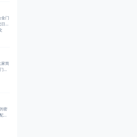
合金门
您日后
文
大家简
门窗
的密
配件