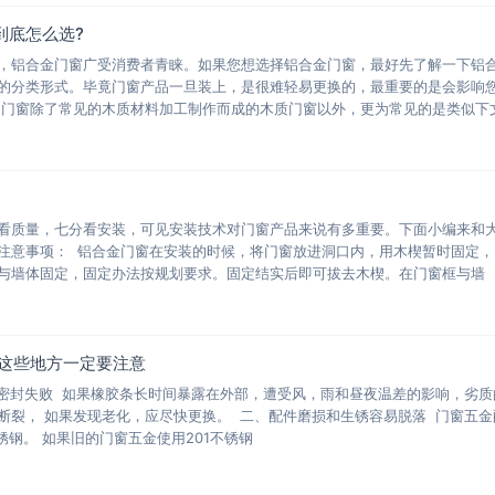
到底怎么选?
，铝合金门窗广受消费者青睐。如果您想选择铝合金门窗，最好先了解一下铝
的分类形式。毕竟门窗产品一旦装上，是很难轻易更换的，最重要的是会影响
的门窗除了常见的木质材料加工制作而成的木质门窗以外，更为常见的是类似下
看质量，七分看安装，可见安装技术对门窗产品来说有多重要。下面小编来和
注意事项： 铝合金门窗在安装的时候，将门窗放进洞口内，用木楔暂时固定，
与墙体固定，固定办法按规划要求。固定结实后即可拔去木楔。在门窗框与墙
 这些地方一定要注意
导致密封失败 如果橡胶条长时间暴露在外部，遭受风，雨和昼夜温差的影响，劣质
断裂， 如果发现老化，应尽快更换。 二、配件磨损和生锈容易脱落 门窗五金
锈钢。 如果旧的门窗五金使用201不锈钢