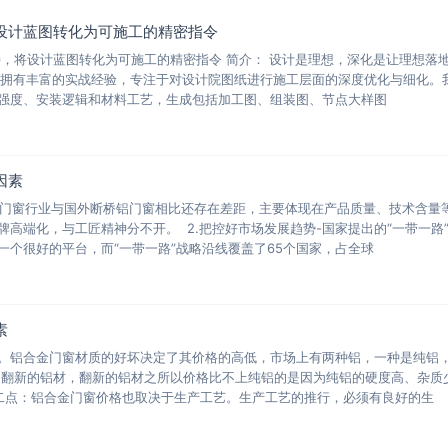
设计蓝图转化为可施工的精密指令
接，将设计蓝图转化为可施工的精密指令 简介： 设计是理想，深化是让理想落
化团队拥有丰富的实战经验，专注于对设计院图纸进行施工层面的深度优化与细化。
强度、安装逻辑和材料工艺，生成包括加工图、组装图、节点大样图
因素
桥铝门窗行业与国外断桥铝门窗相比还存在差距，主要体现在产品质量、技术含量
高端化，与工匠精神分不开。 2.把控好市场发展趋势-国家提出的“一带一路
一个很好的平台，而“一带一路”战略沿线覆盖了65个国家，占全球
素
。铝合金门窗材质的好坏决定了其价格的高低，市场上有两种铝，一种是纯铝
是翻新的铝材，翻新的铝材之所以价格比不上纯铝的是因为纯铝的硬度高、杂质
二点：铝合金门窗价格也取决于生产工艺。生产工艺的推行，必须有良好的生