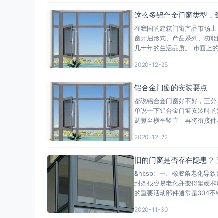
这么多铝合金门窗类型，
在我国的建筑门窗产品市场上
窗开启形式、产品系列、功能
几十年的生活品质。 市面上
2020-12-25
铝合金门窗的安装要点
都说铝合金门窗好不好，三分
单说一下铝合金门窗安装时的
调整至横平竖直，再将衔接件
2020-12-22
旧的门窗是否存在隐患？
&nbsp; 一、橡胶条老化
封条很容易老化并变得坚硬和
的重要活动部件通常是304不
2020-11-30