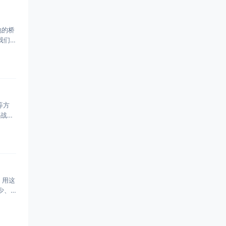
地的桥
我们
等方
”战
，用这
少、