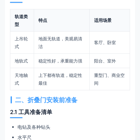
轨道类
特点
适用场景
型
上吊轮
地面无轨道，美观易清
客厅、卧室
式
洁
地轨式
稳定性好，承重能力强
阳台、室外
天地轴
上下都有轨道，稳定性
重型门、商业空
式
最佳
间
二、折叠门安装前准备
2.1 工具准备清单
电钻及各种钻头
水平尺