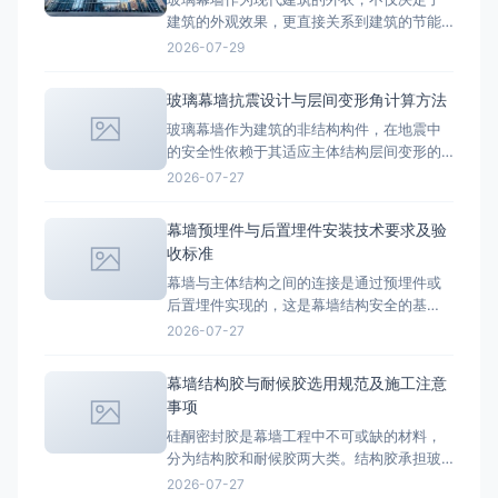
型三个维度，
建筑的外观效果，更直接关系到建筑的节能
性能、安全性和使用寿命。根据JGJ 102《玻
2026-07-29
璃幕墙工程技术规范》，玻璃幕墙主要分为
明框玻璃幕墙、隐框玻璃幕墙、半隐框玻璃
玻璃幕墙抗震设计与层间变形角计算方法
幕墙和全玻幕墙四大类型。每种类型在结构
玻璃幕墙作为建筑的非结构构件，在地震中
原理、造价水平、适用场景上都有显著差
的安全性依赖于其适应主体结构层间变形的
异。本文将逐一解析四种幕墙类
能力。幕墙本身不承受地震作用，但必须能
2026-07-27
够跟随主体结构的变形而不发生破坏。抗震
设计是幕墙工程中技术含量最高的环节之
幕墙预埋件与后置埋件安装技术要求及验
一。 地震对幕墙的影响机理 地震时，幕墙面
收标准
板和框架随主体结构一起运动，但不同部位
幕墙与主体结构之间的连接是通过预埋件或
的加速度和位移响应不同。对幕墙
后置埋件实现的，这是幕墙结构安全的基
础。埋件的设计选型、安装质量和验收检测
2026-07-27
直接决定幕墙的整体安全性能，任何一个埋
件的失效都可能导致局部面板脱落。 预埋件
幕墙结构胶与耐候胶选用规范及施工注意
分类与设计 预埋件是在主体结构混凝土浇筑
事项
前放置在模板内的连接件，与混凝土形成整
硅酮密封胶是幕墙工程中不可或缺的材料，
体受力。幕墙预埋件主要分为平板
分为结构胶和耐候胶两大类。结构胶承担玻
璃与型材之间的结构粘结，耐候胶负责幕墙
2026-07-27