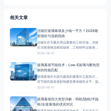
相关文章
涪陵区玻璃幕墙多少钱一平方？2026最
新报价与选购指南
涪陵区作为重庆周边重要的工程市场，涪陵
区涪陵港物流枢纽辐射，工程材料运输便
利。近年来，随着区域基础设施建设和产业
2026-08-07
园区升级，玻璃幕墙工程需求持续增长。许
多工程方在项目前期最关心的问题是：涪陵
玻璃幕墙节能技术：Low-E玻璃与断热型
区玻璃幕墙多少钱一平方？本文将结合2026
材的性能匹配
年最新市场行情，详细拆解玻璃幕墙的工程
玻璃幕墙作为现代建筑的重要外立面形式，
报价构成。涪陵区玻璃幕墙类型价格
其节能性能直接影响建筑整体能耗水平。据
统计，玻璃幕墙能耗占建筑总能耗的40%以
2026-08-01
上，通过Low-E中空玻璃配合断热铝型材的
组合优化，可将幕墙K值降至1.8W/(m²·K)以
玻璃幕墙四大类型详解：明框/隐框/半隐
下，显著提升建筑节能效果。本文从Low-E
框/全玻幕墙的优劣对比
玻璃节能原理、断热型材技术、玻璃配置选
玻璃幕墙作为现代建筑的外衣，不仅决定了