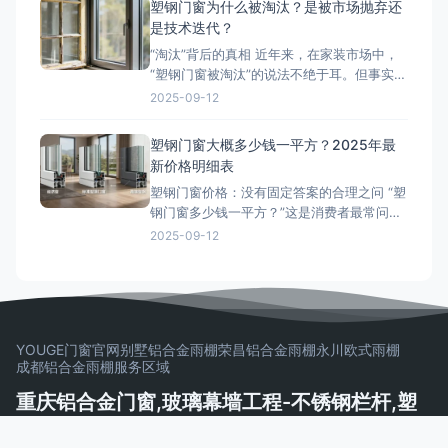
塑钢门窗为什么被淘汰？是被市场抛弃还
的气候条件下，选择一扇优质的断桥铝门
是技术迭代？
窗，不仅能有效隔绝紫外线和室外温差，更
“淘汰”背后的真相 近年来，在家装市场中，
能显著提升居住舒适度。那么
“塑钢门窗被淘汰”的说法不绝于耳。但事实
上，塑钢门窗并非完全退出历史舞台，而是
2025-09-12
在高端市场和中低端市场经历了明显的两极
分化。本文将深入剖析塑钢门窗市场份额下
塑钢门窗大概多少钱一平方？2025年最
降的原因，还原一个客观的事实。 一、塑钢
新价格明细表
门窗市场份额下降的四大核心原因 1. 低质产
塑钢门窗价格：没有固定答案的合理之问 “塑
品带来的负面口
钢门窗多少钱一平方？”这是消费者最常问，
却也最难得到标准答案的问题。塑钢窗的价
2025-09-12
格并非单一数字，它更像一个价格区间，受
型材、玻璃、五金和工艺等多种因素综合影
响。本文将为您彻底拆解塑钢窗的价格构
成，让您明明白白消费。 一、影响价格的核
心四大因素 1. 型材
YOUGE门窗官网
别墅铝合金雨棚
荣昌铝合金雨棚
永川欧式雨棚
成都铝合金雨棚
服务区域
重庆铝合金门窗,玻璃幕墙工程-不锈钢栏杆,塑
钢门窗,玻璃栏杆制作安装一体化公司 | 莜歌铝