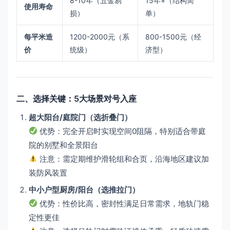
8-10年（五金易
15年+（结构简
使用寿命
损）
单）
每平米造
1200-2000元（系
800-1500元（经
价
统级）
济型）
二、选择关键：5大场景对号入座
超大阳台/庭院门（选折叠门）
优势：完全开启时实现空间0阻隔，特别适合带庭
院的别墅和全景阳台
注意：需定期维护滑轮组和合页，沿海地区建议加
装防风装置
中小户型厨房/阳台（选推拉门）
优势：性价比高，密封性满足日常需求，地轨门稳
定性更佳