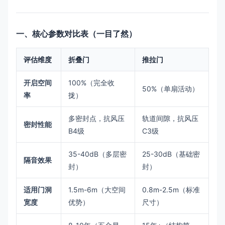
一、核心参数对比表（一目了然）
评估维度
折叠门
推拉门
开启空间
100%（完全收
50%（单扇活动）
率
拢）
多密封点，抗风压
轨道间隙，抗风压
密封性能
B4级
C3级
35-40dB（多层密
25-30dB（基础密
隔音效果
封）
封）
适用门洞
1.5m-6m（大空间
0.8m-2.5m（标准
宽度
优势）
尺寸）