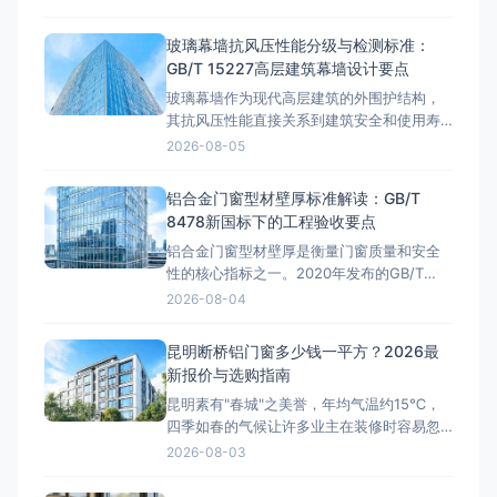
士广场的临江豪宅，从渝北区的改善型住房
到沙坪坝区的学区房，铝合金门窗的选择直
玻璃幕墙抗风压性能分级与检测标准：
接影响居住舒适度和能耗成本。那么，重庆
GB/T 15227高层建筑幕墙设计要点
铝合金门窗多少钱一平方？这是许多业主在
玻璃幕墙作为现代高层建筑的外围护结构，
装修前最关心的问题。本文将结合重庆
其抗风压性能直接关系到建筑安全和使用寿
命。随着我国超高层建筑的快速发展，幕墙
2026-08-05
抗风压设计已成为工程验收中的核心考核指
标。GB/T 15227《建筑幕墙气密、水密、抗
铝合金门窗型材壁厚标准解读：GB/T
风压性能检测方法》和GB/T 21086《建筑幕
8478新国标下的工程验收要点
墙》共同构成了幕墙抗风压性能的分级与检
铝合金门窗型材壁厚是衡量门窗质量和安全
测标准体系。据
性的核心指标之一。2020年发布的GB/T
8478-2020《铝合金门窗》国家标准对型材
2026-08-04
壁厚提出了明确要求，但市场上仍存在壁厚
不达标、以薄充厚的现象。据行业调查，约
昆明断桥铝门窗多少钱一平方？2026最
35%的铝合金门窗工程质量纠纷与型材壁厚
新报价与选购指南
不足直接相关。本文将系统解读GB/T 8478
昆明素有"春城"之美誉，年均气温约15℃，
新国标中铝
四季如春的气候让许多业主在装修时容易忽
视门窗的隔热性能。然而，昆明地处云贵高
2026-08-03
原，海拔约1891米，紫外线辐射强度远高于
平原城市，昼夜温差可达10℃以上。在这样