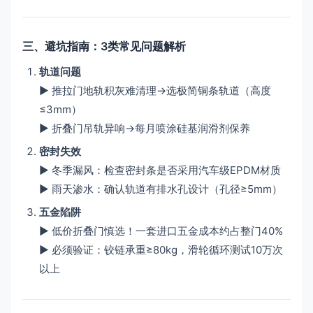
三、避坑指南：3类常见问题解析
轨道问题
▶ 推拉门地轨积灰难清理→选极简铜条轨道（高度
≤3mm）
▶ 折叠门吊轨异响→每月喷涂硅基润滑剂保养
密封失效
▶ 冬季漏风：检查密封条是否采用汽车级EPDM材质
▶ 雨天渗水：确认轨道有排水孔设计（孔径≥5mm）
五金陷阱
▶ 低价折叠门慎选！一套进口五金成本约占整门40%
▶ 必须验证：铰链承重≥80kg，滑轮循环测试10万次
以上