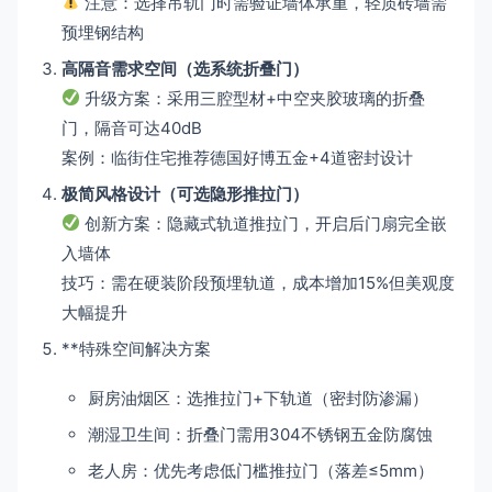
注意：选择吊轨门时需验证墙体承重，轻质砖墙需
预埋钢结构
高隔音需求空间（选系统折叠门）
升级方案：采用三腔型材+中空夹胶玻璃的折叠
门，隔音可达40dB
案例：临街住宅推荐德国好博五金+4道密封设计
极简风格设计（可选隐形推拉门）
创新方案：隐藏式轨道推拉门，开启后门扇完全嵌
入墙体
技巧：需在硬装阶段预埋轨道，成本增加15%但美观度
大幅提升
**特殊空间解决方案
厨房油烟区：选推拉门+下轨道（密封防渗漏）
潮湿卫生间：折叠门需用304不锈钢五金防腐蚀
老人房：优先考虑低门槛推拉门（落差≤5mm）