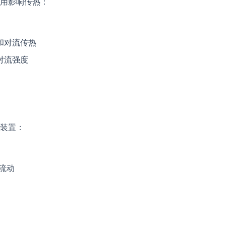
用影响传热：
和对流传热
对流强度
装置：
气流动