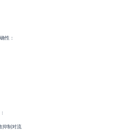
确性：
：
效抑制对流