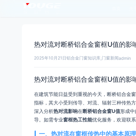
首页
关
热对流对断桥铝合金窗框U值的影
2025年10月21日
铝合金门窗知识库
门窗新闻
,
admin
热对流对断桥铝合金窗框U值的影
在建筑节能日益受到重视的今天，断桥铝合金窗
指标，其大小受到传导、对流、辐射三种传热方
深入分析
热对流影响
在
断桥铝合金窗U值
形成中
导。如需专业
窗框热工性能
优化服务，欢迎联系
一、热对流在窗框传热中的基本原理