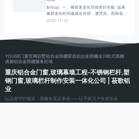
体固定，固定办法按规划要求。固定结实后
&nbsp; 一、橡胶条老化导致密封失败 如果
即可拔去木楔。在门窗框与墙
橡胶条长时间暴露在外部，遭受风，雨和昼
夜温差的影响，劣质的密封条很容易老化并
2020-11-30
变得坚硬和断裂， 如果发现老化，应尽快更
换。 二、配件磨损和生锈容易脱落 门窗五
金配件的重要活动部件通常是304不锈钢。
如果旧的门窗五金使用201不锈钢
YOUGE门窗官网
别墅铝合金雨棚
荣昌铝合金雨棚
永川欧式雨棚
成都铝合金雨棚
服务区域
重庆铝合金门窗,玻璃幕墙工程-不锈钢栏杆,塑
钢门窗,玻璃栏杆制作安装一体化公司 | 莜歌铝
业
以品质守护建筑，用服务见证承诺——让千家万户安居乐业
Copyright © 2026 重庆铝合金门窗,玻璃幕墙工程-不锈钢栏杆,塑
钢门窗,玻璃栏杆制作安装一体化公司 | 莜歌铝业
AeroCore
Powered by WordPress
渝ICP备16005131号-3