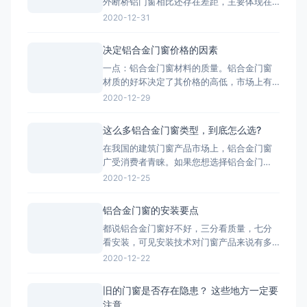
外断桥铝门窗相比还存在差距，主要体现在
图、组装图、节点大样图
产品质量、技术含量等方面，因此要打造断
2020-12-31
桥铝门窗品牌高端化，与工匠精神分不开。
2.把控好市场发展趋势-国家提出的“一带一
决定铝合金门窗价格的因素
路”战略，让断桥铝门窗行业搭建了一个很好
一点：铝合金门窗材料的质量。铝合金门窗
的平台，而“一带一路”战略沿线覆盖了65个
材质的好坏决定了其价格的高低，市场上有
国家，占全球
两种铝，一种是纯铝，用这种为主材的材质
2020-12-29
质量好;一种是翻新的铝材，翻新的铝材之所
以价格比不上纯铝的是因为纯铝的硬度高、
这么多铝合金门窗类型，到底怎么选?
杂质少、耐腐蚀性和抗氧化性强。 第二点：
在我国的建筑门窗产品市场上，铝合金门窗
铝合金门窗价格也取决于生产工艺。生产工
广受消费者青睐。如果您想选择铝合金门
艺的推行，必须有良好的生
窗，最好先了解一下铝合金门窗开启形式、
2020-12-25
产品系列、功能的分类形式。毕竟门窗产品
一旦装上，是很难轻易更换的，最重要的是
铝合金门窗的安装要点
会影响您日后几十年的生活品质。 市面上的
都说铝合金门窗好不好，三分看质量，七分
门窗除了常见的木质材料加工制作而成的木
看安装，可见安装技术对门窗产品来说有多
质门窗以外，更为常见的是类似下文
重要。下面小编来和大家简单说一下铝合金
2020-12-22
门窗安装时的注意事项： 铝合金门窗在安装
的时候，将门窗放进洞口内，用木楔暂时固
旧的门窗是否存在隐患？ 这些地方一定要
定，门窗调整至横平竖直，再将衔接件与墙
注意