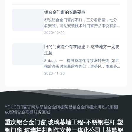
产品系列、功能的分类形式。毕竟门窗产品
一旦装上，是很难轻易更换的，最重要的是
铝合金门窗的安装要点
会影响您日后几十年的生活品质。 市面上的
都说铝合金门窗好不好，三分看质量，七分
门窗除了常见的木质材料加工制作而成的木
看安装，可见安装技术对门窗产品来说有多
质门窗以外，更为常见的是类似下文
重要。下面小编来和大家简单说一下铝合金
2020-12-22
门窗安装时的注意事项： 铝合金门窗在安装
的时候，将门窗放进洞口内，用木楔暂时固
旧的门窗是否存在隐患？ 这些地方一定要
定，门窗调整至横平竖直，再将衔接件与墙
注意
体固定，固定办法按规划要求。固定结实后
&nbsp; 一、橡胶条老化导致密封失败 如果
即可拔去木楔。在门窗框与墙
橡胶条长时间暴露在外部，遭受风，雨和昼
夜温差的影响，劣质的密封条很容易老化并
2020-11-30
变得坚硬和断裂， 如果发现老化，应尽快更
换。 二、配件磨损和生锈容易脱落 门窗五
金配件的重要活动部件通常是304不锈钢。
如果旧的门窗五金使用201不锈钢
YOUGE门窗官网
别墅铝合金雨棚
荣昌铝合金雨棚
永川欧式雨棚
成都铝合金雨棚
服务区域
重庆铝合金门窗,玻璃幕墙工程-不锈钢栏杆,塑
钢门窗,玻璃栏杆制作安装一体化公司 | 莜歌铝