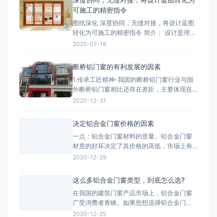
可施工的精密指令
图纸深化 深度协同，无缝对接，将设计蓝图
转化为可施工的精密指令 简介： 设计是理
想，深化是让理想落地的桥梁。我们的
2025-07-18
BIM/CAD深化团队拥有丰富的实战经验，专
注于对设计院图纸进行施工层面的深度优化
断桥铝门窗的有利发展的因素
与细化。我们精准核算每一个节点的结构、
1.传承工匠精神-我国的断桥铝门窗行业与国
强度、安装逻辑和材料工艺，生成包括加工
外断桥铝门窗相比还存在差距，主要体现在
图、组装图、节点大样图
产品质量、技术含量等方面，因此要打造断
2020-12-31
桥铝门窗品牌高端化，与工匠精神分不开。
2.把控好市场发展趋势-国家提出的“一带一
决定铝合金门窗价格的因素
路”战略，让断桥铝门窗行业搭建了一个很好
一点：铝合金门窗材料的质量。铝合金门窗
的平台，而“一带一路”战略沿线覆盖了65个
材质的好坏决定了其价格的高低，市场上有
国家，占全球
两种铝，一种是纯铝，用这种为主材的材质
2020-12-29
质量好;一种是翻新的铝材，翻新的铝材之所
以价格比不上纯铝的是因为纯铝的硬度高、
这么多铝合金门窗类型，到底怎么选?
杂质少、耐腐蚀性和抗氧化性强。 第二点：
在我国的建筑门窗产品市场上，铝合金门窗
铝合金门窗价格也取决于生产工艺。生产工
广受消费者青睐。如果您想选择铝合金门
艺的推行，必须有良好的生
窗，最好先了解一下铝合金门窗开启形式、
2020-12-25