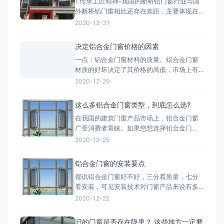
1.传承工匠精神-我国的断桥铝门窗行业与国
强度、安装逻辑和材料工艺，生成包括加工
外断桥铝门窗相比还存在差距，主要体现在
图、组装图、节点大样图
产品质量、技术含量等方面，因此要打造断
2020-12-31
桥铝门窗品牌高端化，与工匠精神分不开。
2.把控好市场发展趋势-国家提出的“一带一
决定铝合金门窗价格的因素
路”战略，让断桥铝门窗行业搭建了一个很好
一点：铝合金门窗材料的质量。铝合金门窗
的平台，而“一带一路”战略沿线覆盖了65个
材质的好坏决定了其价格的高低，市场上有
国家，占全球
两种铝，一种是纯铝，用这种为主材的材质
2020-12-29
质量好;一种是翻新的铝材，翻新的铝材之所
以价格比不上纯铝的是因为纯铝的硬度高、
这么多铝合金门窗类型，到底怎么选?
杂质少、耐腐蚀性和抗氧化性强。 第二点：
在我国的建筑门窗产品市场上，铝合金门窗
铝合金门窗价格也取决于生产工艺。生产工
广受消费者青睐。如果您想选择铝合金门
艺的推行，必须有良好的生
窗，最好先了解一下铝合金门窗开启形式、
2020-12-25
产品系列、功能的分类形式。毕竟门窗产品
一旦装上，是很难轻易更换的，最重要的是
铝合金门窗的安装要点
会影响您日后几十年的生活品质。 市面上的
都说铝合金门窗好不好，三分看质量，七分
门窗除了常见的木质材料加工制作而成的木
看安装，可见安装技术对门窗产品来说有多
质门窗以外，更为常见的是类似下文
重要。下面小编来和大家简单说一下铝合金
2020-12-22
门窗安装时的注意事项： 铝合金门窗在安装
的时候，将门窗放进洞口内，用木楔暂时固
旧的门窗是否存在隐患？ 这些地方一定要