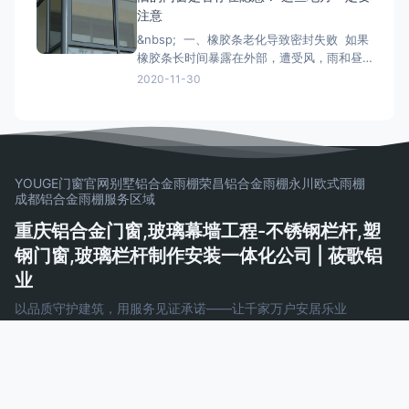
定，门窗调整至横平竖直，再将衔接件与墙
注意
体固定，固定办法按规划要求。固定结实后
&nbsp; 一、橡胶条老化导致密封失败 如果
即可拔去木楔。在门窗框与墙
橡胶条长时间暴露在外部，遭受风，雨和昼
夜温差的影响，劣质的密封条很容易老化并
2020-11-30
变得坚硬和断裂， 如果发现老化，应尽快更
换。 二、配件磨损和生锈容易脱落 门窗五
金配件的重要活动部件通常是304不锈钢。
如果旧的门窗五金使用201不锈钢
YOUGE门窗官网
别墅铝合金雨棚
荣昌铝合金雨棚
永川欧式雨棚
成都铝合金雨棚
服务区域
重庆铝合金门窗,玻璃幕墙工程-不锈钢栏杆,塑
钢门窗,玻璃栏杆制作安装一体化公司 | 莜歌铝
业
以品质守护建筑，用服务见证承诺——让千家万户安居乐业
Copyright © 2026 重庆铝合金门窗,玻璃幕墙工程-不锈钢栏杆,塑
钢门窗,玻璃栏杆制作安装一体化公司 | 莜歌铝业
AeroCore
Powered by WordPress
渝ICP备16005131号-3