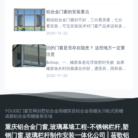
产品系列、功能的分类形式。毕竟门窗产品
一旦装上，是很难轻易更换的，最重要的是
铝合金门窗的安装要点
会影响您日后几十年的生活品质。 市面上的
都说铝合金门窗好不好，三分看质量，七分
门窗除了常见的木质材料加工制作而成的木
看安装，可见安装技术对门窗产品来说有多
质门窗以外，更为常见的是类似下文
重要。下面小编来和大家简单说一下铝合金
2020-12-22
门窗安装时的注意事项： 铝合金门窗在安装
的时候，将门窗放进洞口内，用木楔暂时固
旧的门窗是否存在隐患？ 这些地方一定要
定，门窗调整至横平竖直，再将衔接件与墙
注意
体固定，固定办法按规划要求。固定结实后
&nbsp; 一、橡胶条老化导致密封失败 如果
即可拔去木楔。在门窗框与墙
橡胶条长时间暴露在外部，遭受风，雨和昼
夜温差的影响，劣质的密封条很容易老化并
2020-11-30
变得坚硬和断裂， 如果发现老化，应尽快更
换。 二、配件磨损和生锈容易脱落 门窗五
金配件的重要活动部件通常是304不锈钢。
如果旧的门窗五金使用201不锈钢
YOUGE门窗官网
别墅铝合金雨棚
荣昌铝合金雨棚
永川欧式雨棚
成都铝合金雨棚
服务区域
重庆铝合金门窗,玻璃幕墙工程-不锈钢栏杆,塑
钢门窗,玻璃栏杆制作安装一体化公司 | 莜歌铝