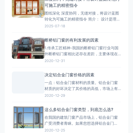
可施工的精密指令
图纸深化 深度协同，无缝对接，将设计蓝图
转化为可施工的精密指令 简介： 设计是理
想，深化是让理想落地的桥梁。我们的
2025-07-18
BIM/CAD深化团队拥有丰富的实战经验，专
注于对设计院图纸进行施工层面的深度优化
断桥铝门窗的有利发展的因素
与细化。我们精准核算每一个节点的结构、
1.传承工匠精神-我国的断桥铝门窗行业与国
强度、安装逻辑和材料工艺，生成包括加工
外断桥铝门窗相比还存在差距，主要体现在
图、组装图、节点大样图
产品质量、技术含量等方面，因此要打造断
2020-12-31
桥铝门窗品牌高端化，与工匠精神分不开。
2.把控好市场发展趋势-国家提出的“一带一
决定铝合金门窗价格的因素
路”战略，让断桥铝门窗行业搭建了一个很好
一点：铝合金门窗材料的质量。铝合金门窗
的平台，而“一带一路”战略沿线覆盖了65个
材质的好坏决定了其价格的高低，市场上有
国家，占全球
两种铝，一种是纯铝，用这种为主材的材质
2020-12-29
质量好;一种是翻新的铝材，翻新的铝材之所
以价格比不上纯铝的是因为纯铝的硬度高、
这么多铝合金门窗类型，到底怎么选?
杂质少、耐腐蚀性和抗氧化性强。 第二点：
在我国的建筑门窗产品市场上，铝合金门窗
铝合金门窗价格也取决于生产工艺。生产工
广受消费者青睐。如果您想选择铝合金门
艺的推行，必须有良好的生
窗，最好先了解一下铝合金门窗开启形式、
2020-12-25