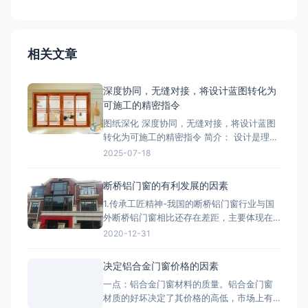
相关文章
深度协同，无缝对接，将设计蓝图转化为
可施工的精密指令
图纸深化 深度协同，无缝对接，将设计蓝图
转化为可施工的精密指令 简介： 设计是理
想，深化是让理想落地的桥梁。我们的
2025-07-18
BIM/CAD深化团队拥有丰富的实战经验，专
注于对设计院图纸进行施工层面的深度优化
断桥铝门窗的有利发展的因素
与细化。我们精准核算每一个节点的结构、
1.传承工匠精神-我国的断桥铝门窗行业与国
强度、安装逻辑和材料工艺，生成包括加工
外断桥铝门窗相比还存在差距，主要体现在
图、组装图、节点大样图
产品质量、技术含量等方面，因此要打造断
2020-12-31
桥铝门窗品牌高端化，与工匠精神分不开。
2.把控好市场发展趋势-国家提出的“一带一
决定铝合金门窗价格的因素
路”战略，让断桥铝门窗行业搭建了一个很好
一点：铝合金门窗材料的质量。铝合金门窗
的平台，而“一带一路”战略沿线覆盖了65个
材质的好坏决定了其价格的高低，市场上有
国家，占全球