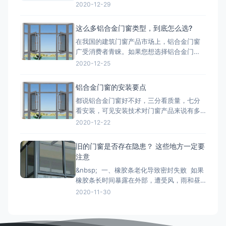
两种铝，一种是纯铝，用这种为主材的材质
2020-12-29
质量好;一种是翻新的铝材，翻新的铝材之所
以价格比不上纯铝的是因为纯铝的硬度高、
这么多铝合金门窗类型，到底怎么选?
杂质少、耐腐蚀性和抗氧化性强。 第二点：
在我国的建筑门窗产品市场上，铝合金门窗
铝合金门窗价格也取决于生产工艺。生产工
广受消费者青睐。如果您想选择铝合金门
艺的推行，必须有良好的生
窗，最好先了解一下铝合金门窗开启形式、
2020-12-25
产品系列、功能的分类形式。毕竟门窗产品
一旦装上，是很难轻易更换的，最重要的是
铝合金门窗的安装要点
会影响您日后几十年的生活品质。 市面上的
都说铝合金门窗好不好，三分看质量，七分
门窗除了常见的木质材料加工制作而成的木
看安装，可见安装技术对门窗产品来说有多
质门窗以外，更为常见的是类似下文
重要。下面小编来和大家简单说一下铝合金
2020-12-22
门窗安装时的注意事项： 铝合金门窗在安装
的时候，将门窗放进洞口内，用木楔暂时固
旧的门窗是否存在隐患？ 这些地方一定要
定，门窗调整至横平竖直，再将衔接件与墙
注意
体固定，固定办法按规划要求。固定结实后
&nbsp; 一、橡胶条老化导致密封失败 如果
即可拔去木楔。在门窗框与墙
橡胶条长时间暴露在外部，遭受风，雨和昼
夜温差的影响，劣质的密封条很容易老化并
2020-11-30
变得坚硬和断裂， 如果发现老化，应尽快更
换。 二、配件磨损和生锈容易脱落 门窗五
金配件的重要活动部件通常是304不锈钢。