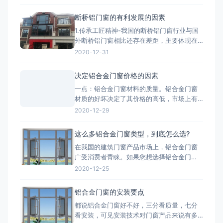
BIM/CAD深化团队拥有丰富的实战经验，专
注于对设计院图纸进行施工层面的深度优化
断桥铝门窗的有利发展的因素
与细化。我们精准核算每一个节点的结构、
1.传承工匠精神-我国的断桥铝门窗行业与国
强度、安装逻辑和材料工艺，生成包括加工
外断桥铝门窗相比还存在差距，主要体现在
图、组装图、节点大样图
产品质量、技术含量等方面，因此要打造断
2020-12-31
桥铝门窗品牌高端化，与工匠精神分不开。
2.把控好市场发展趋势-国家提出的“一带一
决定铝合金门窗价格的因素
路”战略，让断桥铝门窗行业搭建了一个很好
一点：铝合金门窗材料的质量。铝合金门窗
的平台，而“一带一路”战略沿线覆盖了65个
材质的好坏决定了其价格的高低，市场上有
国家，占全球
两种铝，一种是纯铝，用这种为主材的材质
2020-12-29
质量好;一种是翻新的铝材，翻新的铝材之所
以价格比不上纯铝的是因为纯铝的硬度高、
这么多铝合金门窗类型，到底怎么选?
杂质少、耐腐蚀性和抗氧化性强。 第二点：
在我国的建筑门窗产品市场上，铝合金门窗
铝合金门窗价格也取决于生产工艺。生产工
广受消费者青睐。如果您想选择铝合金门
艺的推行，必须有良好的生
窗，最好先了解一下铝合金门窗开启形式、
2020-12-25
产品系列、功能的分类形式。毕竟门窗产品
一旦装上，是很难轻易更换的，最重要的是
铝合金门窗的安装要点
会影响您日后几十年的生活品质。 市面上的
都说铝合金门窗好不好，三分看质量，七分
门窗除了常见的木质材料加工制作而成的木
看安装，可见安装技术对门窗产品来说有多
质门窗以外，更为常见的是类似下文