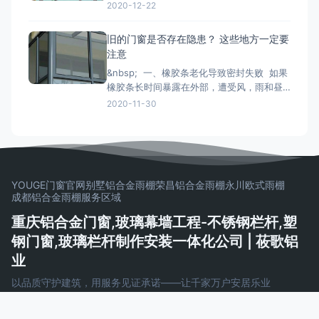
重要。下面小编来和大家简单说一下铝合金
2020-12-22
门窗安装时的注意事项： 铝合金门窗在安装
的时候，将门窗放进洞口内，用木楔暂时固
旧的门窗是否存在隐患？ 这些地方一定要
定，门窗调整至横平竖直，再将衔接件与墙
注意
体固定，固定办法按规划要求。固定结实后
&nbsp; 一、橡胶条老化导致密封失败 如果
即可拔去木楔。在门窗框与墙
橡胶条长时间暴露在外部，遭受风，雨和昼
夜温差的影响，劣质的密封条很容易老化并
2020-11-30
变得坚硬和断裂， 如果发现老化，应尽快更
换。 二、配件磨损和生锈容易脱落 门窗五
金配件的重要活动部件通常是304不锈钢。
如果旧的门窗五金使用201不锈钢
YOUGE门窗官网
别墅铝合金雨棚
荣昌铝合金雨棚
永川欧式雨棚
成都铝合金雨棚
服务区域
重庆铝合金门窗,玻璃幕墙工程-不锈钢栏杆,塑
钢门窗,玻璃栏杆制作安装一体化公司 | 莜歌铝
业
以品质守护建筑，用服务见证承诺——让千家万户安居乐业
Copyright © 2026 重庆铝合金门窗,玻璃幕墙工程-不锈钢栏杆,塑