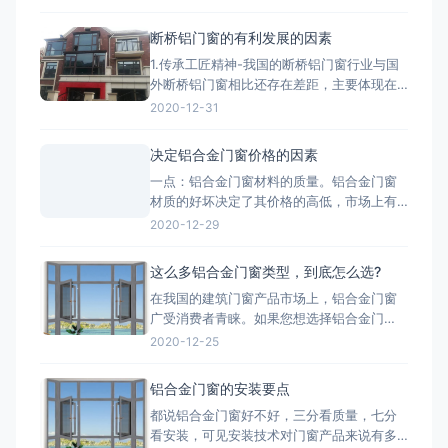
BIM/CAD深化团队拥有丰富的实战经验，专
注于对设计院图纸进行施工层面的深度优化
断桥铝门窗的有利发展的因素
与细化。我们精准核算每一个节点的结构、
1.传承工匠精神-我国的断桥铝门窗行业与国
强度、安装逻辑和材料工艺，生成包括加工
外断桥铝门窗相比还存在差距，主要体现在
图、组装图、节点大样图
产品质量、技术含量等方面，因此要打造断
2020-12-31
桥铝门窗品牌高端化，与工匠精神分不开。
2.把控好市场发展趋势-国家提出的“一带一
决定铝合金门窗价格的因素
路”战略，让断桥铝门窗行业搭建了一个很好
一点：铝合金门窗材料的质量。铝合金门窗
的平台，而“一带一路”战略沿线覆盖了65个
材质的好坏决定了其价格的高低，市场上有
国家，占全球
两种铝，一种是纯铝，用这种为主材的材质
2020-12-29
质量好;一种是翻新的铝材，翻新的铝材之所
以价格比不上纯铝的是因为纯铝的硬度高、
这么多铝合金门窗类型，到底怎么选?
杂质少、耐腐蚀性和抗氧化性强。 第二点：
在我国的建筑门窗产品市场上，铝合金门窗
铝合金门窗价格也取决于生产工艺。生产工
广受消费者青睐。如果您想选择铝合金门
艺的推行，必须有良好的生
窗，最好先了解一下铝合金门窗开启形式、
2020-12-25
产品系列、功能的分类形式。毕竟门窗产品
一旦装上，是很难轻易更换的，最重要的是
铝合金门窗的安装要点
会影响您日后几十年的生活品质。 市面上的
都说铝合金门窗好不好，三分看质量，七分
门窗除了常见的木质材料加工制作而成的木
看安装，可见安装技术对门窗产品来说有多
质门窗以外，更为常见的是类似下文