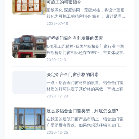
可施工的精密指令
图纸深化 深度协同，无缝对接，将设计蓝图
转化为可施工的精密指令 简介： 设计是理
想，深化是让理想落地的桥梁。我们的
2025-07-18
BIM/CAD深化团队拥有丰富的实战经验，专
注于对设计院图纸进行施工层面的深度优化
断桥铝门窗的有利发展的因素
与细化。我们精准核算每一个节点的结构、
1.传承工匠精神-我国的断桥铝门窗行业与国
强度、安装逻辑和材料工艺，生成包括加工
外断桥铝门窗相比还存在差距，主要体现在
图、组装图、节点大样图
产品质量、技术含量等方面，因此要打造断
2020-12-31
桥铝门窗品牌高端化，与工匠精神分不开。
2.把控好市场发展趋势-国家提出的“一带一
决定铝合金门窗价格的因素
路”战略，让断桥铝门窗行业搭建了一个很好
一点：铝合金门窗材料的质量。铝合金门窗
的平台，而“一带一路”战略沿线覆盖了65个
材质的好坏决定了其价格的高低，市场上有
国家，占全球
两种铝，一种是纯铝，用这种为主材的材质
2020-12-29
质量好;一种是翻新的铝材，翻新的铝材之所
以价格比不上纯铝的是因为纯铝的硬度高、
这么多铝合金门窗类型，到底怎么选?
杂质少、耐腐蚀性和抗氧化性强。 第二点：
在我国的建筑门窗产品市场上，铝合金门窗
铝合金门窗价格也取决于生产工艺。生产工
广受消费者青睐。如果您想选择铝合金门
艺的推行，必须有良好的生
窗，最好先了解一下铝合金门窗开启形式、
2020-12-25
产品系列、功能的分类形式。毕竟门窗产品