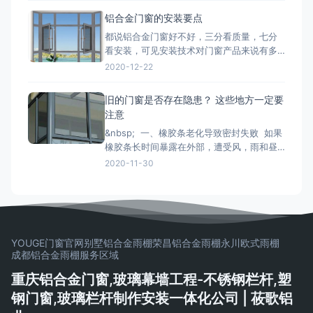
一旦装上，是很难轻易更换的，最重要的是
铝合金门窗的安装要点
会影响您日后几十年的生活品质。 市面上的
都说铝合金门窗好不好，三分看质量，七分
门窗除了常见的木质材料加工制作而成的木
看安装，可见安装技术对门窗产品来说有多
质门窗以外，更为常见的是类似下文
重要。下面小编来和大家简单说一下铝合金
2020-12-22
门窗安装时的注意事项： 铝合金门窗在安装
的时候，将门窗放进洞口内，用木楔暂时固
旧的门窗是否存在隐患？ 这些地方一定要
定，门窗调整至横平竖直，再将衔接件与墙
注意
体固定，固定办法按规划要求。固定结实后
&nbsp; 一、橡胶条老化导致密封失败 如果
即可拔去木楔。在门窗框与墙
橡胶条长时间暴露在外部，遭受风，雨和昼
夜温差的影响，劣质的密封条很容易老化并
2020-11-30
变得坚硬和断裂， 如果发现老化，应尽快更
换。 二、配件磨损和生锈容易脱落 门窗五
金配件的重要活动部件通常是304不锈钢。
如果旧的门窗五金使用201不锈钢
YOUGE门窗官网
别墅铝合金雨棚
荣昌铝合金雨棚
永川欧式雨棚
成都铝合金雨棚
服务区域
重庆铝合金门窗,玻璃幕墙工程-不锈钢栏杆,塑
钢门窗,玻璃栏杆制作安装一体化公司 | 莜歌铝